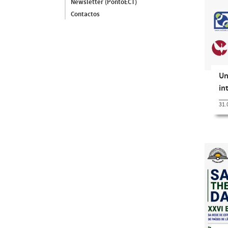
Newsletter (PontoECT)
Contactos
Un
in
31.