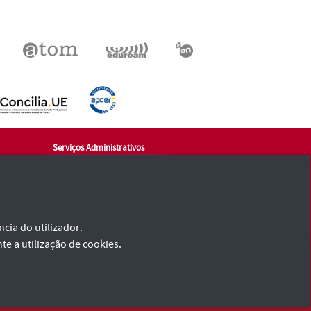
Serviços Administrativos
Largo Senhora da Natividade
7000-810 Évora
geral@sadm.uevora.pt
tlf.: +351 266 760 966
cia do utilizador.
te a utilização de cookies.