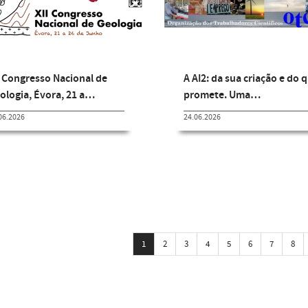
I Congresso Nacional de
A AI2: da sua criação e do 
ologia, Évora, 21 a…
promete. Uma…
06.2026
24.06.2026
1
2
3
4
5
6
7
8