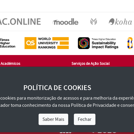
s Académicos
Serviços de Ação Social
ues de Cadaval
Largo Senhora da Natividade
7 Évora
7000-810 Évora
de Atendimento On-line
geral@sas.uevora.pt
POLÍTICA DE COOKIES
ento@sac.uevora.pt
tlf.: +351 266 760 960
1 266 760 220
za cookies para monitorização de acessos e para melhoria da experiên
tilizador toma conhecimento da nossa
Política de Privacidade
e consen
Saber Mais
Fechar