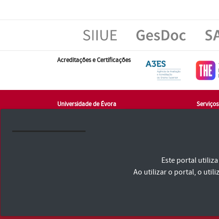
Acreditações e Certificações
Universidade de Évora
Serviço
Largo dos Colegiais, Nº 2
Rua Duq
7004-516 Évora
7000-57
tlf: +351 266 740 800
Balcão 
atendim
tlf.: +35
Este portal utili
Ao utilizar o portal, o u
Universidade de Évora © 2026
Consulte os Termos e Condições e Política de Privacidade
Declaração de Acessibilidade