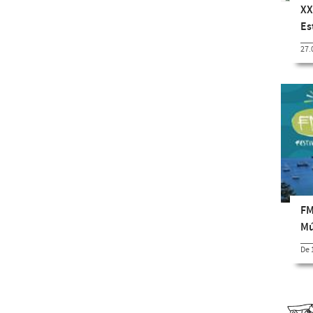
XX
Es
27.
FM
Mú
De 