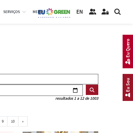
EN
SERVIÇOS
MEDIA
Eu Quero
Eu Sou
resultados 1 a 12 de 1003
Próxima
9
10
»