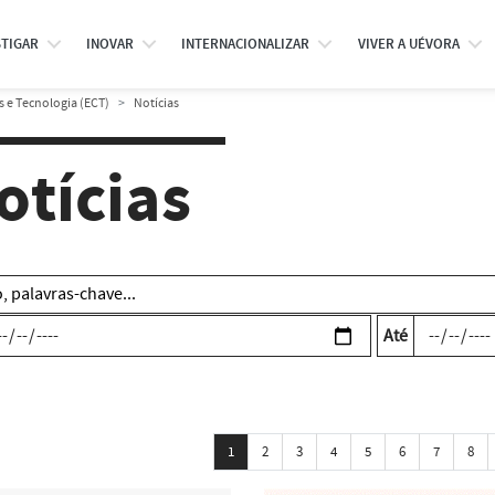
STIGAR
INOVAR
INTERNACIONALIZAR
VIVER A UÉVORA
s e Tecnologia (ECT)
Notícias
otícias
Até
1
2
3
4
5
6
7
8