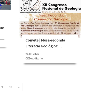
que
Convite | Mesa-redonda
Literacia Geológica:…
24.06.2026
CES-Auditorio
Próxima
9
10
»