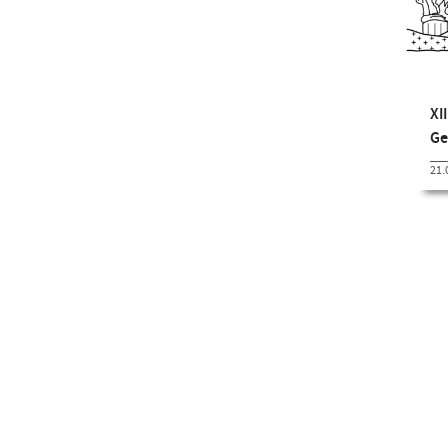
XI
Ge
21.