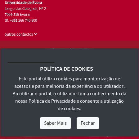
Universidade de Évora
Largo dos Colegiais, Nº 2
7004-516 Évora
tlf: +351 266 740 800
outros contactos
Universidade de Évora © 2026
Consulte os Termos e Condições e Política de Privacidade
POLÍTICA DE COOKIES
Declaração de Acessibilidade
Este portal utiliza cookies para monitorização de
acessos e para melhoria da experiência do utilizador.
Ao utilizar o portal, o utilizador toma conhecimento da
nossa
Política de Privacidade
e consente a utilização
de cookies.
Saber Mais
Fechar
Eu Sou
Eu Quero