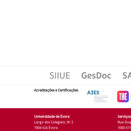
Acreditações e Certificações
Universidade de Évora
Serviço
Largo dos Colegiais, Nº 2
Rua Duq
7004-516 Évora
7000-57