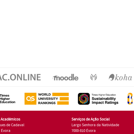
s Académicos
Serviços de Ação Social
ues de Cadaval
Largo Senhora da Natividade
7 Évora
7000-810 Évora