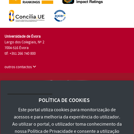
Universidade de Évora
Largo dos Colegiais, Nº 2
7004-516 Évora
tlf: +351 266 740 800
outros contactos
Universidade de Évora © 2026
Consulte os Termos e Condições e Política de Privacidade
POLÍTICA DE COOKIES
Declaração de Acessibilidade
Este portal utiliza cookies para monitorização de
acessos e para melhoria da experiência do utilizador.
Ao utilizar o portal, o utilizador toma conhecimento da
nossa
Política de Privacidade
e consente a utilização