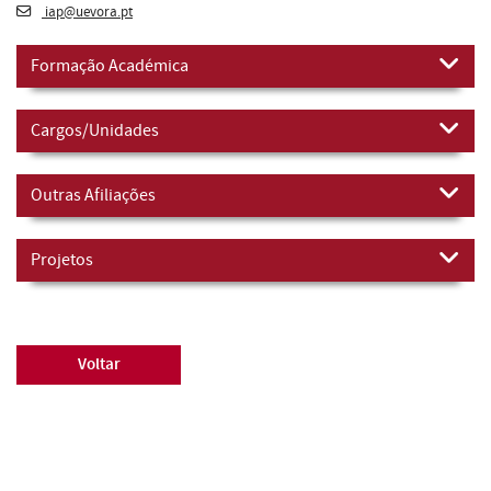
iap@uevora.pt
Formação Académica
Cargos/Unidades
Outras Afiliações
Projetos
Voltar