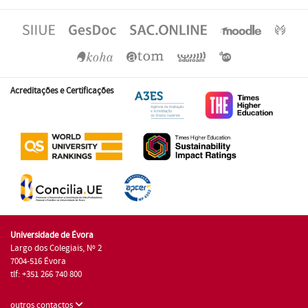
Acreditações e Certificações
Universidade de Évora
Largo dos Colegiais, Nº 2
7004-516 Évora
tlf: +351 266 740 800
outros contactos