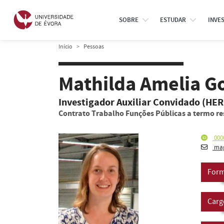
SOBRE
ESTUDAR
INVE
Início
Pessoas
Mathilda Amelia G
Investigador Auxiliar Convidado (HE
Contrato Trabalho Funções Públicas a termo re
000
mag
Form
Carg