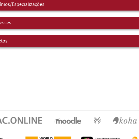
nios/Especializações
resses
etos