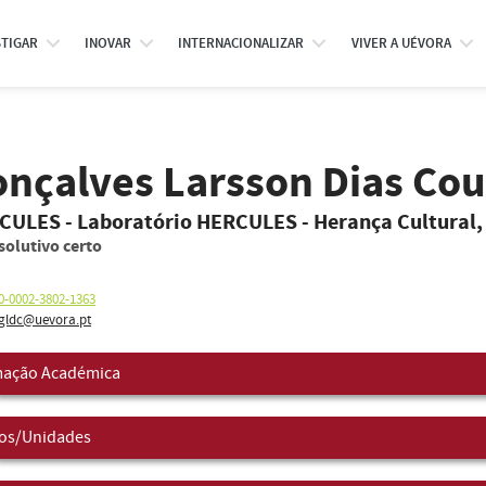
STIGAR
INOVAR
INTERNACIONALIZAR
VIVER A UÉVORA
onçalves Larsson Dias Co
RCULES - Laboratório HERCULES - Herança Cultural,
solutivo certo
0-0002-3802-1363
ldc@uevora.pt
ação Académica
os/Unidades