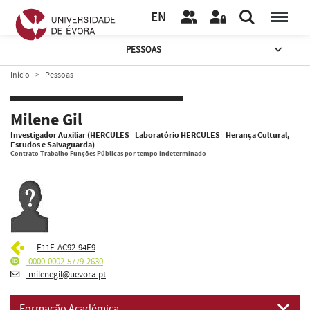
EN
PESSOAS
Início
Pessoas
Milene Gil
Investigador Auxiliar (HERCULES - Laboratório HERCULES - Herança Cultural,
Estudos e Salvaguarda)
Contrato Trabalho Funções Públicas por tempo indeterminado
E11E-AC92-94E9
0000-0002-5779-2630
milenegil@uevora.pt
Formação Académica