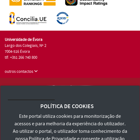
Universidade de Évora
Largo dos Colegiais, Nº 2
7004-516 Évora
tlf: +351 266 740 800
outros contactos
Universidade de Évora © 2026
Consulte os Termos e Condições e Política de Privacidade
POLÍTICA DE COOKIES
Declaração de Acessibilidade
Este portal utiliza cookies para monitorização de
acessos e para melhoria da experiência do utilizador.
Ao utilizar o portal, o utilizador toma conhecimento da
nossa
Política de Privacidade
e consente a utilização