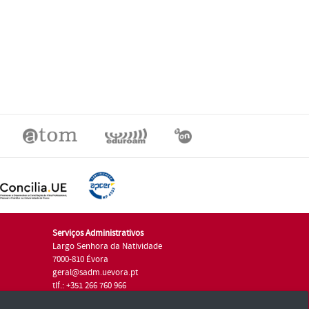
Serviços Administrativos
Largo Senhora da Natividade
7000-810 Évora
geral@sadm.uevora.pt
tlf.: +351 266 760 966