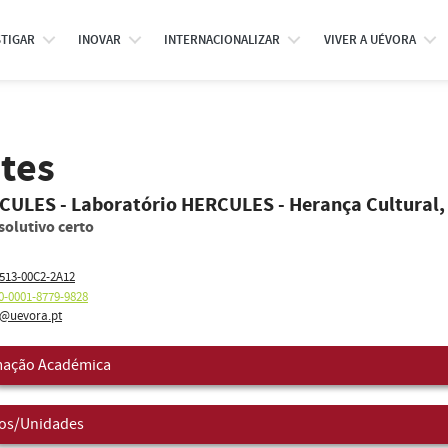
STIGAR
INOVAR
INTERNACIONALIZAR
VIVER A UÉVORA
tes
RCULES - Laboratório HERCULES - Herança Cultural,
solutivo certo
513-00C2-2A12
0-0001-8779-9828
@uevora.pt
ação Académica
os/Unidades