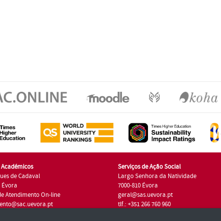
s Académicos
Serviços de Ação Social
ues de Cadaval
Largo Senhora da Natividade
7 Évora
7000-810 Évora
de Atendimento On-line
geral@sas.uevora.pt
ento@sac.uevora.pt
tlf.: +351 266 760 960
1 266 760 220