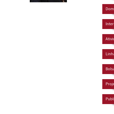
Domí
Inte
Ativ
Linh
Bols
Proj
Publ