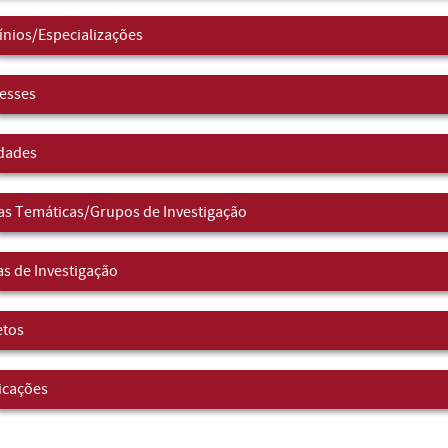
nios/Especializações
resses
idades
as Temáticas/Grupos de Investigação
as de Investigação
etos
icações