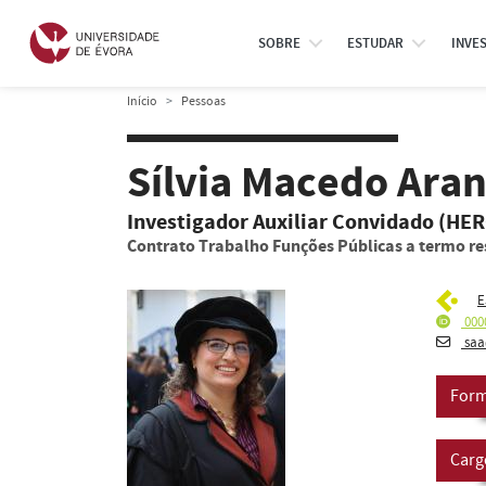
SOBRE
ESTUDAR
INVE
Início
Pessoas
Sílvia Macedo Aran
Investigador Auxiliar Convidado (HE
Contrato Trabalho Funções Públicas a termo re
E
000
saa
Form
Carg