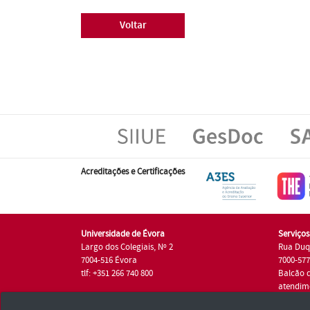
Voltar
Acreditações e Certificações
Universidade de Évora
Serviço
Largo dos Colegiais, Nº 2
Rua Duq
7004-516 Évora
7000-57
tlf: +351 266 740 800
Balcão 
atendim
tlf.: +35