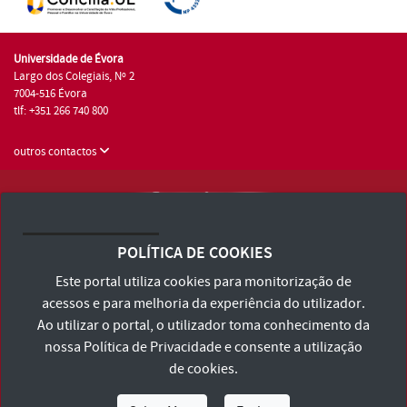
Universidade de Évora
Largo dos Colegiais, Nº 2
7004-516 Évora
tlf: +351 266 740 800
outros contactos
Universidade de Évora © 2026
Consulte os Termos e Condições e Política de Privacidade
POLÍTICA DE COOKIES
Declaração de Acessibilidade
Este portal utiliza cookies para monitorização de
acessos e para melhoria da experiência do utilizador.
Ao utilizar o portal, o utilizador toma conhecimento da
nossa
Política de Privacidade
e consente a utilização
de cookies.