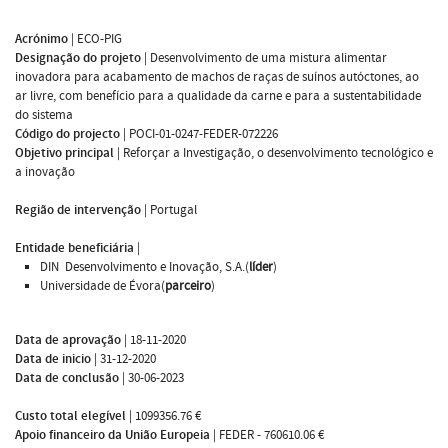
Acrónimo
|
ECO-PIG
Designação do projeto
|
Desenvolvimento de uma mistura alimentar
inovadora para acabamento de machos de raças de suínos autóctones, ao
ar livre, com benefício para a qualidade da carne e para a sustentabilidade
do sistema
Código do projecto
|
POCI-01-0247-FEDER-072226
Objetivo principal
|
Reforçar a Investigação, o desenvolvimento tecnológico e
a inovação
Região de intervenção
|
Portugal
Entidade beneficiária
|
DIN  Desenvolvimento e Inovação, S.A.(
líder
)
Universidade de Évora(
parceiro
)
Data de aprovação
|
18-11-2020
Data de inicio
|
31-12-2020
Data de conclusão
|
30-06-2023
Custo total elegível
|
1099356.76 €
Apoio financeiro da União Europeia
|
FEDER - 760610.06 €