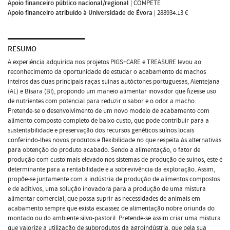
Apoio financeiro público nacional/regional
|
COMPETE
Apoio financeiro atribuído à Universidade de Évora
|
288934.13 €
RESUMO
A experiência adquirida nos projetos PIGS+CARE e TREASURE levou ao
reconhecimento da oportunidade de estudar o acabamento de machos
inteiros das duas principais raças suínas autóctones portuguesas, Alentejana
(AL) e Bísara (BI), propondo um maneio alimentar inovador que fizesse uso
de nutrientes com potencial para reduzir o sabor e o odor a macho.
Pretende-se o desenvolvimento de um novo modelo de acabamento com
alimento composto completo de baixo custo, que pode contribuir para a
sustentabilidade e preservação dos recursos genéticos suínos locais
conferindo-lhes novos produtos e flexibilidade no que respeita às alternativas
para obtenção do produto acabado. Sendo a alimentação, o fator de
produção com custo mais elevado nos sistemas de produção de suínos, este é
determinante para a rentabilidade e a sobrevivência da exploração. Assim,
propõe-se juntamente com a indústria de produção de alimentos compostos
e de aditivos, uma solução inovadora para a produção de uma mistura
alimentar comercial, que possa suprir as necessidades de animais em
acabamento sempre que exista escassez de alimentação nobre oriunda do
montado ou do ambiente silvo-pastoril. Pretende-se assim criar uma mistura
que valorize a utilização de subprodutos da agroindústria, que pela sua