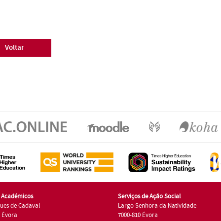
Voltar
s Académicos
Serviços de Ação Social
ues de Cadaval
Largo Senhora da Natividade
7 Évora
7000-810 Évora