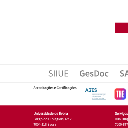
Acreditações e Certificações
Universidade de Évora
Serviço
Largo dos Colegiais, Nº 2
Rua Duq
7004-516 Évora
7000-57