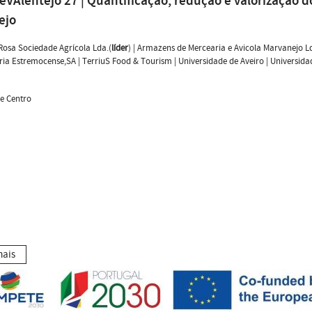
VAlentejo 27 | Quantificação, redução e valorização 
ejo
Rosa Sociedade Agrícola Lda.(
líder
) | Armazens de Mercearia e Avicola Marvanejo Ld
ria Estremocense,SA | TerriuS Food & Tourism | Universidade de Aveiro | Universida
 e Centro
mais