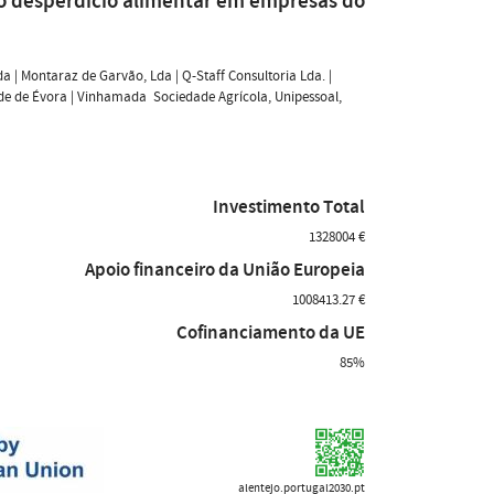
do desperdício alimentar em empresas do
a | Montaraz de Garvão, Lda | Q-Staff Consultoria Lda. |
de de Évora | Vinhamada  Sociedade Agrícola, Unipessoal,
Investimento Total
1328004 €
Apoio financeiro da União Europeia
1008413.27 €
Cofinanciamento da UE
85%
alentejo.portugal2030.pt