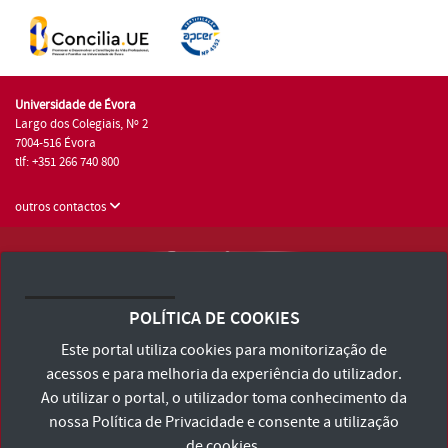
Universidade de Évora
Largo dos Colegiais, Nº 2
7004-516 Évora
tlf: +351 266 740 800
outros contactos
Universidade de Évora © 2026
Consulte os Termos e Condições e Política de Privacidade
POLÍTICA DE COOKIES
Declaração de Acessibilidade
Este portal utiliza cookies para monitorização de
acessos e para melhoria da experiência do utilizador.
Ao utilizar o portal, o utilizador toma conhecimento da
nossa
Política de Privacidade
e consente a utilização
de cookies.