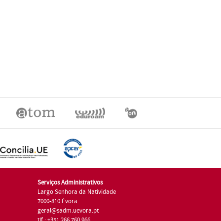
Serviços Administrativos
Largo Senhora da Natividade
7000-810 Évora
geral@sadm.uevora.pt
tlf.: +351 266 760 966