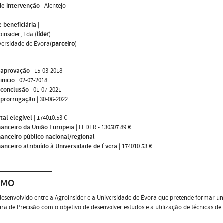
de intervenção
|
Alentejo
 beneficiária
|
oinsider, Lda.(
líder
)
versidade de Évora(
parceiro
)
 aprovação
|
15-03-2018
inicio
|
02-07-2018
 conclusão
|
01-07-2021
 prorrogação
|
30-06-2022
tal elegível
|
174010.53 €
nanceiro da União Europeia
|
FEDER - 130507.89 €
nanceiro público nacional/regional
|
nanceiro atribuído à Universidade de Évora
|
174010.53 €
UMO
desenvolvido entre a Agroinsider e a Universidade de Évora que pretende formar um 
ura de Precisão com o objetivo de desenvolver estudos e a utilização de técnicas de 