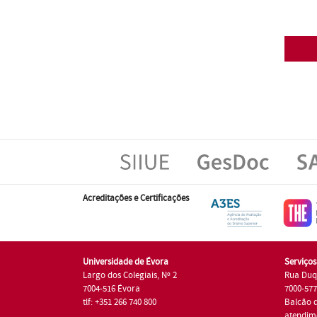
Acreditações e Certificações
Universidade de Évora
Serviço
Largo dos Colegiais, Nº 2
Rua Duq
7004-516 Évora
7000-57
tlf: +351 266 740 800
Balcão 
atendim