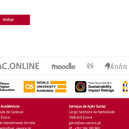
Voltar
s Académicos
Serviços de Ação Social
ues de Cadaval
Largo Senhora da Natividade
7 Évora
7000-810 Évora
de Atendimento On-line
geral@sas.uevora.pt
ento@sac.uevora.pt
tlf.: +351 266 760 960