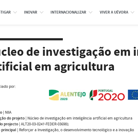
STIGAR
INOVAR
INTERNACIONALIZAR
VIVER A UÉVORA
cleo de investigação em i
tificial em agricultura
iado por:
mo
|
NIIA
ção do projeto
|
Núcleo de investigação em inteligência artificial em agricultura
do projecto
|
ALT20-03-0247-FEDER-036981
 principal
|
Reforçar a Investigação, o desenvolvimento tecnológico e a inovação