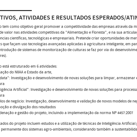
TIVOS, ATIVIDADES E RESULTADOS ESPERADOS/ATI
o tem como objetivo geral promover a competitividade das empresas através da m
de valor nas atividades competitivas da "Alimentação e Floresta", e na sua artic
cias científicas, tecnológicas e empresariais. Pretende criar oportunidades de m
 que façam uso tecnologias avançadas aplicadas à agricultura inteligente, em pa
ntrodução de sistemas de monitorização de culturas se faz por via do desenvolvim
res).
o está estruturado em 6 atividades:
lação do NIIAA e Estado da arte,
 data": Investigação e desenvolvimento de novas soluções para limpar, armazena
ura
ligência Artificial": Investigação e desenvolvimento de novas soluções para proce
ura
os de negócio: Investigação, desenvolvimento e validação de novos modelos de neg
oção e divulgação dos resultados
denação e gestão do projeto, incluindo a implementação da norma NP 4457:2007
tados do projeto incluem estudos e a utilização de técnicas de Inteligência Artifici
 permanente dos sistemas agro-ambientais, considerando também a sustentabilida