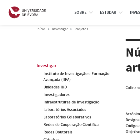
SOBRE
ESTUDAR
INVE
Início
Investigar
Projetos
Nú
ar
Investigar
Instituto de Investigação e Formação
Avançada (IIFA)
Unidades I&D
Cofinanc
Investigadores
Infraestruturas de Investigação
Laboratórios Associados
Acróni
Laboratórios Colaborativos
Designa
Redes de Cooperação Científica
Código 
Objetivo
Redes Doutorais
Cátedras