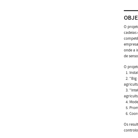
OBJE
O projet
cadeias 
competên
empresas
onde a i
de senso
O projet
1. Insta
2. "Big
agricult
3. "Inte
agricult
4. Model
5. Prom
6. Coor
Os resul
controlo