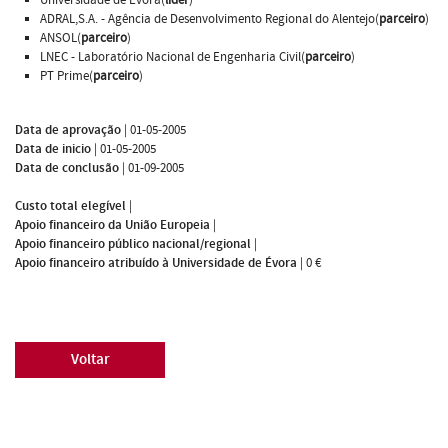
ADRAL,S.A. - Agência de Desenvolvimento Regional do Alentejo(
parceiro
)
ANSOL(
parceiro
)
LNEC - Laboratório Nacional de Engenharia Civil(
parceiro
)
PT Prime(
parceiro
)
Data de aprovação
|
01-05-2005
Data de inicio
|
01-05-2005
Data de conclusão
|
01-09-2005
Custo total elegível
|
Apoio financeiro da União Europeia
|
Apoio financeiro público nacional/regional
|
Apoio financeiro atribuído à Universidade de Évora
|
0 €
Voltar