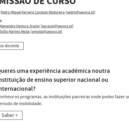
MISSÃO DE CURSO
Pedro Miguel Ferreira Cardoso Madureira
[
pedro@uevora.pt
]
s:
Alexandre Ventura Araújo
[
aaraujo@uevora.pt
]
 Sofia Martins Moita
[
pmoita@uevora.pt
]
pa docente
ueres uma experiência académica noutra
nstituição de ensino superior nacional ou
nternacional?
onhece os programas, as instituições parceiras onde podes fazer 
eríodo de mobilidade.
Saber +