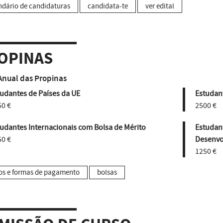
ndário de candidaturas
candidata-te
ver edital
OPINAS
Anual das Propinas
udantes de Países da UE
Estudant
50 €
2500 €
udantes Internacionais com Bolsa de Mérito
Estudan
50 €
Desenvo
1250 €
os e formas de pagamento
bolsas