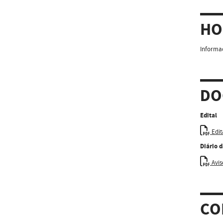
HO
Informaç
DO
Edital
Edit
Diário 
Aviso
CO