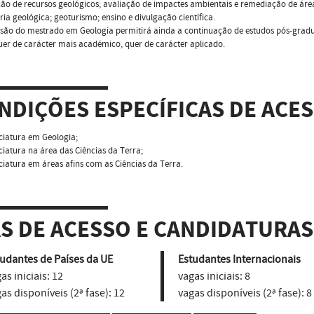
ão de recursos geológicos; avaliação de impactes ambientais e remediação de áre
ria geológica; geoturismo; ensino e divulgação científica.
são do mestrado em Geologia permitirá ainda a continuação de estudos pós-gradu
uer de carácter mais académico, quer de carácter aplicado.
NDIÇÕES ESPECÍFICAS DE ACE
nciatura em Geologia;
nciatura na área das Ciências da Terra;
nciatura em áreas afins com as Ciências da Terra.
AS DE ACESSO E CANDIDATURAS
udantes de Países da UE
Estudantes Internacionais
as iniciais:
12
vagas iniciais:
8
as disponíveis (2ª fase):
12
vagas disponíveis (2ª fase):
8