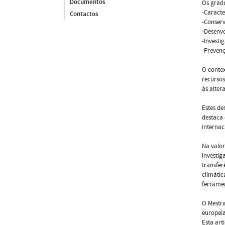
Documentos
Os gradu
-Caracte
Contactos
-Conserv
-Desenvo
-Investi
-Prevenç
O contex
recursos
às alter
Estes de
destaca 
internac
Na valor
investig
transfer
climátic
ferramen
O Mestra
europeia
Esta art