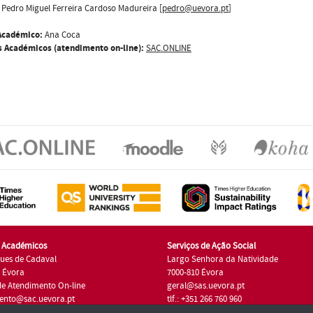
Pedro Miguel Ferreira Cardoso Madureira [
pedro@uevora.pt
]
Académico:
Ana Coca
s Académicos (atendimento on-line):
SAC.ONLINE
s Académicos
Serviços de Ação Social
ues de Cadaval
Largo Senhora da Natividade
7 Évora
7000-810 Évora
de Atendimento On-line
geral@sas.uevora.pt
ento@sac.uevora.pt
tlf.: +351 266 760 960
1 266 760 220