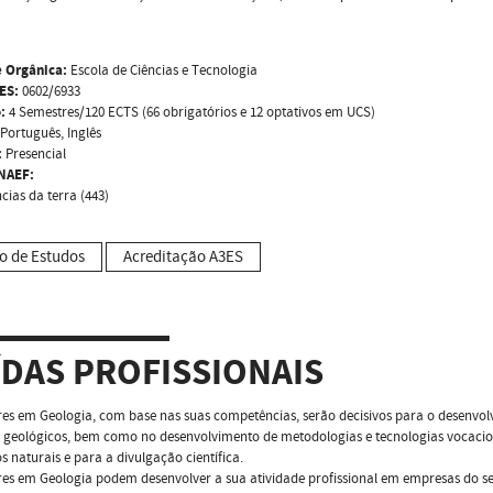
 Orgânica:
Escola de Ciências e Tecnologia
ES:
0602/6933
:
4 Semestres/120 ECTS (66 obrigatórios e 12 optativos em UCS)
Português, Inglês
:
Presencial
NAEF:
cias da terra (443)
o de Estudos
Acreditação A3ES
ÍDAS PROFISSIONAIS
es em Geologia, com base nas suas competências, serão decisivos para o desenvolv
s geológicos, bem como no desenvolvimento de metodologias e tecnologias vocaci
os naturais e para a divulgação científica.
es em Geologia podem desenvolver a sua atividade profissional em empresas do se