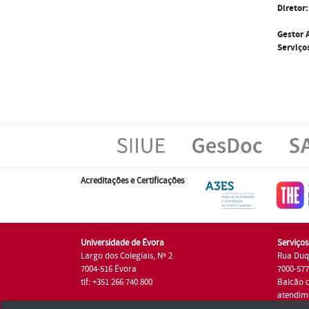
Diretor:
Gestor 
Serviço
Acreditações e Certificações
Universidade de Évora
Serviço
Largo dos Colegiais, Nº 2
Rua Duq
7004-516 Évora
7000-57
tlf: +351 266 740 800
Balcão 
atendim
tlf.: +35