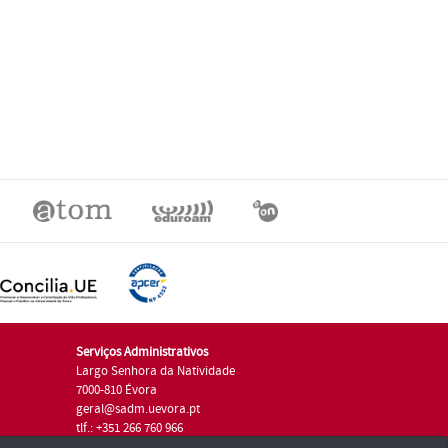
Serviços Administrativos
Largo Senhora da Natividade
7000-810 Évora
geral@sadm.uevora.pt
tlf.: +351 266 760 966