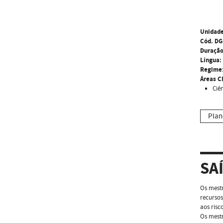
Unidade
Cód. DG
Duração
Língua:
Regime
Áreas C
Ciên
Plan
SA
Os mestr
recurso
aos risc
Os mestr