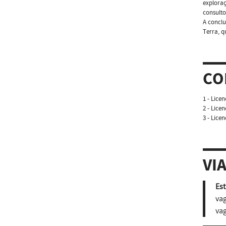
exploraç
consulto
A conclu
Terra, q
CO
1 - Lice
2 - Lice
3 - Lice
VI
Est
vag
vag