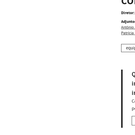
CO
Diretor:
Adjunto
António 
Patrícia
equi
Q
i
i
C
p