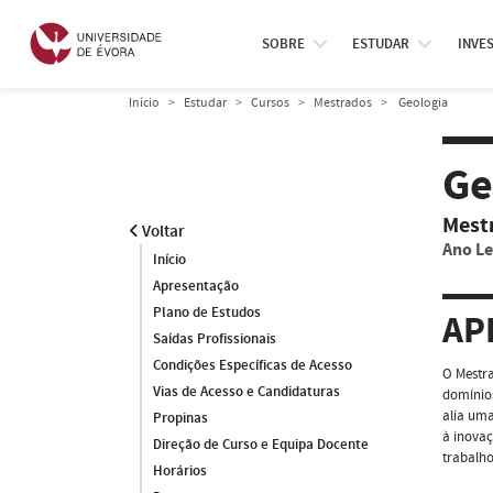
SOBRE
ESTUDAR
INVE
Início
Estudar
Cursos
Mestrados
Geologia
Ge
Mest
Voltar
Ano Le
Início
Apresentação
Plano de Estudos
AP
Saídas Profissionais
Condições Específicas de Acesso
O Mestra
Vias de Acesso e Candidaturas
domínios
alia uma
Propinas
à inovaç
Direção de Curso e Equipa Docente
trabalh
Horários