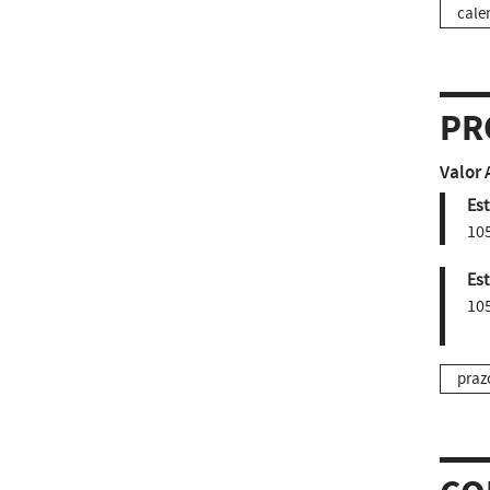
cale
PR
Valor 
Est
10
Est
10
praz