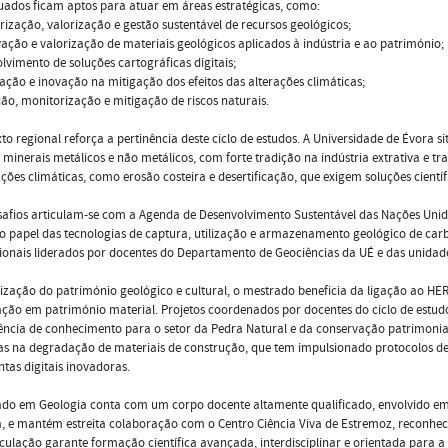
ados ficam aptos para atuar em áreas estratégicas, como:
rização, valorização e gestão sustentável de recursos geológicos;
ação e valorização de materiais geológicos aplicados à indústria e ao património;
lvimento de soluções cartográficas digitais;
gação e inovação na mitigação dos efeitos das alterações climáticas;
ão, monitorização e mitigação de riscos naturais.
to regional reforça a pertinência deste ciclo de estudos. A Universidade de Évora 
 minerais metálicos e não metálicos, com forte tradição na indústria extrativa e
ações climáticas, como erosão costeira e desertificação, que exigem soluções cientí
safios articulam-se com a Agenda de Desenvolvimento Sustentável das Nações Unid
o papel das tecnologias de captura, utilização e armazenamento geológico de carbo
ionais liderados por docentes do Departamento de Geociências da UÉ e das unidad
ização do património geológico e cultural, o mestrado beneficia da ligação ao HER
ação em património material. Projetos coordenados por docentes do ciclo de estudo
ência de conhecimento para o setor da Pedra Natural e da conservação patrimonial
as na degradação de materiais de construção, que tem impulsionado protocolos d
tas digitais inovadoras.
do em Geologia conta com um corpo docente altamente qualificado, envolvido em 
, e mantém estreita colaboração com o Centro Ciência Viva de Estremoz, reconhec
iculação garante formação científica avançada, interdisciplinar e orientada para a