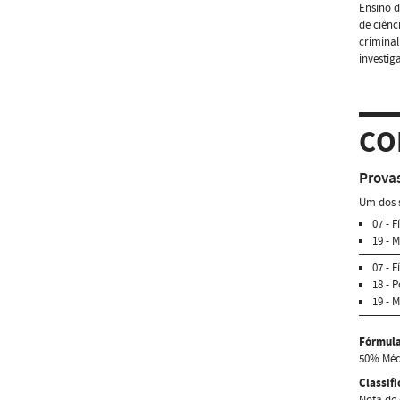
Ensino d
de ciênc
criminal
investig
CO
Provas
Um dos s
07 - 
19 - 
07 - 
18 - 
19 - 
Fórmula
50% Médi
Classif
Nota de 