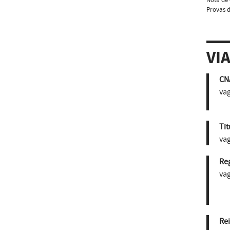
Provas d
VI
CN
vag
Tit
vag
Re
vag
Re