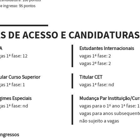
e ingresso: 95 pontos
AS DE ACESSO E CANDIDATURAS
A
Estudantes Internacionais
as 1ª fase:
12
vagas 1ª fase:
2
vagas 2ª fase:
2
ular Curso Superior
Titular CET
as 1ª fase:
1
vagas 1ª fase:
nd
gimes Especiais
Mudança Par Instituição/Cur
as 1ª fase:
nd
vagas para o 1º ano 1ª fase:
1
vagas para anos subsequent
não sujeito a vagas
ingressos