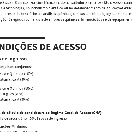
e Física e Química. Funções técnicas e de consultadoria em áreas tão diversas com
ia e tecnologia), no jornalismo científico ou no desenvolvimento de aplicações edu
 e forense. Laboratórios de análises químicas, clínicas, ambientais, agroalimentares 
ação. Delegados comerciais de empresas químicas, farmacêuticas e de equipamentos
NDIÇÕES DE ACESSO
 de Ingresso
eguintes conjuntos:
Física e Química (50%)
Matemática A (50%)
Física e Química (30%)
Português (40%)
Matemática A (30%)
 de cálculo de candidatura ao Regime Geral de Acesso (CNA):
a de secundário | 50% Provas de ingresso
icações Mínimas:
candidatura: 100 pontos