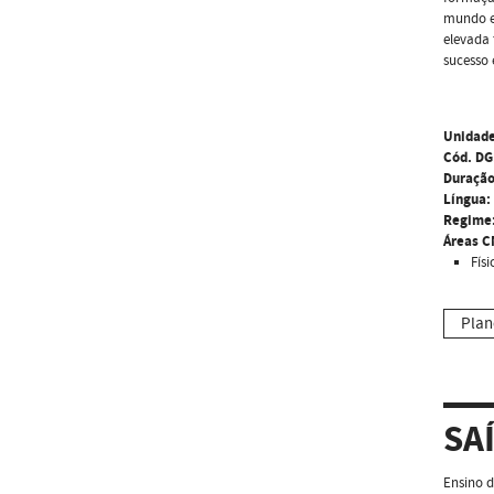
mundo em
elevada 
sucesso 
Unidade
Cód. DG
Duração
Língua:
Regime
Áreas C
Físi
Plan
SA
Ensino d