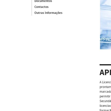
Documentos
Contactos
Outras Informações
AP
A Licenc
prontame
marcadam
permitir
Secundár
licenci
formação