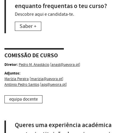
enquanto frequentas o teu curso?
Descobre aqui e candidata-te.
Saber +
COMISSÃO DE CURSO
Diretor:
Pedro M. Anastácio
[
anast@uevora.pt
]
Adjuntos:
Marízia Pereira
[
marizia@uevora.pt
]
António Pedro Santos
[
aps@uevora.pt
]
equipa docente
Queres uma experiência académica