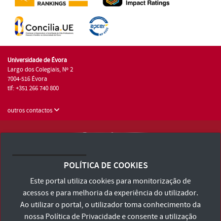
Universidade de Évora
Largo dos Colegiais, Nº 2
7004-516 Évora
tlf: +351 266 740 800
outros contactos
Universidade de Évora © 2026
Consulte os Termos e Condições e Política de Privacidade
POLÍTICA DE COOKIES
Declaração de Acessibilidade
Este portal utiliza cookies para monitorização de
acessos e para melhoria da experiência do utilizador.
Ao utilizar o portal, o utilizador toma conhecimento da
nossa
Política de Privacidade
e consente a utilização