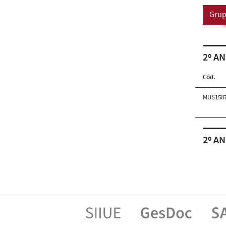
Grup
2º AN
Cód.
MUS158
2º AN