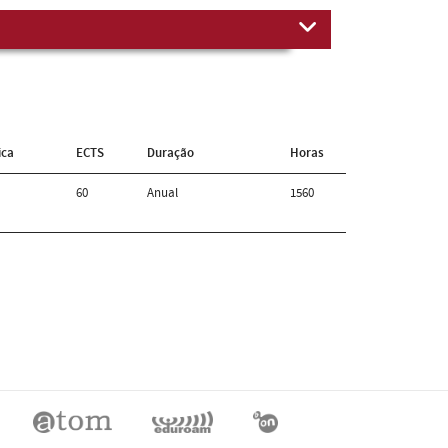
ica
ECTS
Duração
Horas
60
Anual
1560