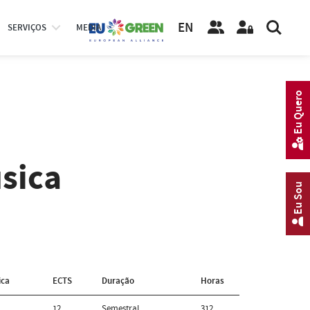
EN
SERVIÇOS
MEDIA
Eu Quero
sica
Eu Sou
ica
ECTS
Duração
Horas
12
Semestral
312