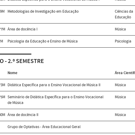
69M
Metodologias de Investigação em Educação
Ciências da
Educação
77M
Área de docência I
Música
7M
Psicologia da Educação e Ensino de Música
Psicologia
O - 2.º SEMESTRE
Nome
Área Científ
73M
Didática Específica para o Ensino Vocacional de Música II
Música
75M
Seminário de Didática Específica para o Ensino Vocacional
Música
de Música
80M
Área de docência II
Música
Grupo de Optativas - Área Educacional Geral