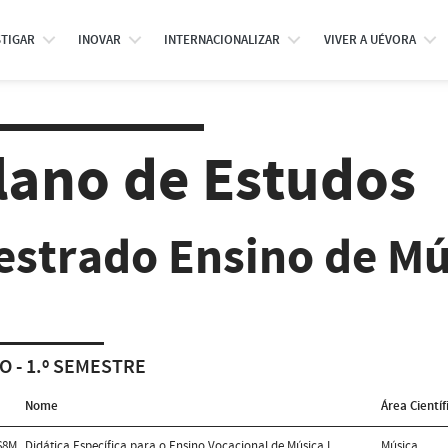
STIGAR
INOVAR
INTERNACIONALIZAR
VIVER A UÉVORA
lano de Estudos
estrado Ensino de Mú
O - 1.º SEMESTRE
Nome
Área Científ
68M
Didática Específica para o Ensino Vocacional de Música I
Música