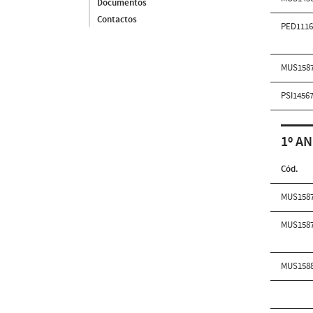
Documentos
Contactos
PED111
MUS158
PSI1456
1º AN
Cód.
MUS158
MUS158
MUS158