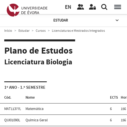
EN
ESTUDAR
Início
Estudar
Cursos
Licenciaturas e Mestrados Integrados
Plano de Estudos
Licenciatura Biologia
1º ANO - 1.º SEMESTRE
Cód.
Nome
ECTS
Hor
MAT11377L
Matemática
6
156
QUI01090L
Química Geral
6
156