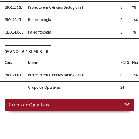
BIO12355L
Projecto em Ciências Biológicas I
3
78
BIO12356L
Biotecnologia
6
156
GEO14056L
Paleontologia
3
78
3º ANO - 6.º SEMESTRE
Cód.
Nome
ECTS
Hor
BIO12416L
Projecto em Ciências Biológicas II
6
156
Grupo de Optativas
24
Grupo de Optativas