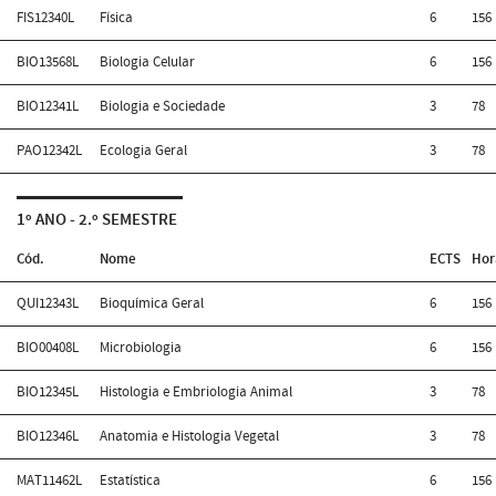
FIS12340L
Física
6
156
BIO13568L
Biologia Celular
6
156
BIO12341L
Biologia e Sociedade
3
78
PAO12342L
Ecologia Geral
3
78
1º ANO - 2.º SEMESTRE
Cód.
Nome
ECTS
Hor
QUI12343L
Bioquímica Geral
6
156
BIO00408L
Microbiologia
6
156
BIO12345L
Histologia e Embriologia Animal
3
78
BIO12346L
Anatomia e Histologia Vegetal
3
78
MAT11462L
Estatística
6
156