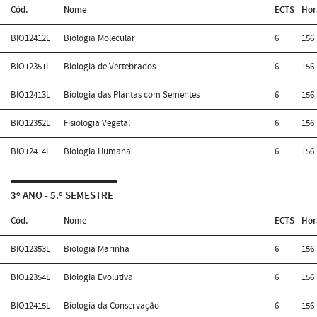
Cód.
Nome
ECTS
Hor
BIO12412L
Biologia Molecular
6
156
BIO12351L
Biologia de Vertebrados
6
156
BIO12413L
Biologia das Plantas com Sementes
6
156
BIO12352L
Fisiologia Vegetal
6
156
BIO12414L
Biologia Humana
6
156
3º ANO - 5.º SEMESTRE
Cód.
Nome
ECTS
Hor
BIO12353L
Biologia Marinha
6
156
BIO12354L
Biologia Evolutiva
6
156
BIO12415L
Biologia da Conservação
6
156