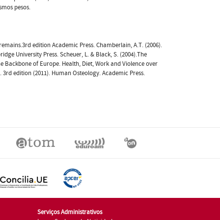
smos pesos.
l remains.3rd edition Academic Press. Chamberlain, A.T. (2006).
dge University Press. Scheuer, L. & Black, S. (2004).The
.The Backbone of Europe. Health, Diet, Work and Violence over
A. 3rd edition (2011). Human Osteology. Academic Press.
Serviços Administrativos