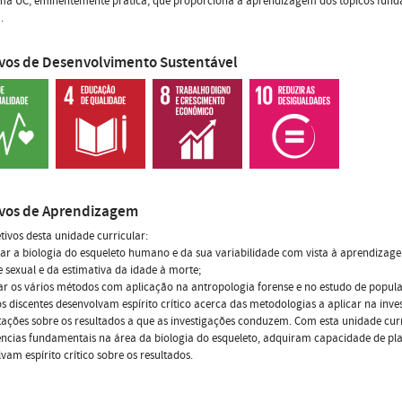
ma UC, eminentemente prática, que proporciona a aprendizagem dos tópicos funda
.
ivos de Desenvolvimento Sustentável
ivos de Aprendizagem
tivos desta unidade curricular:
ar a biologia do esqueleto humano e da sua variabilidade com vista à aprendiza
 sexual e da estimativa da idade à morte;
trar os vários métodos com aplicação na antropologia forense e no estudo de popu
os discentes desenvolvam espírito crítico acerca das metodologias a aplicar na inv
tações sobre os resultados a que as investigações conduzem. Com esta unidade cur
ncias fundamentais na área da biologia do esqueleto, adquiram capacidade de pl
vam espírito crítico sobre os resultados.