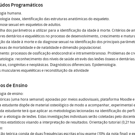
údos Programáticos
logia humana.
fologia óssea, identificação das estruturas anatómicas do esqueleto.
gnose sexual em esqueletos de adultos.
olha dos parâmetros a utilizar para a identificação da idade à morte. Critérios de 
res dentários e esqueléticos no processo de desenvolvimento, crescimento e matur
ação da idade à morte e da diagnose sexual na identificação dos principais parâme
taxas de mortalidade e de natalidade e dimensão populacional.
mento: processos de ossificação endocondral e intramembranoso. Problemas de cr
atologia: reconhecimento dos níveis de saúde através das lesões ósseas e dentárias.
cas, congénitas e neoplásicas. Diagnósticos diferenciais. Epidemiologia.
 musculares esqueléticas e reconstituição da atividade
os de Ensino
gia de ensino:
eóricas (uma hora semanal) apoiadas por meios audiovisuais, plataforma Moodle e b
 estudante dispõe de material osteológico de modo a acompanhar, experimental e
da estudante terá que aplicar as metodologias lecionadas na identificação do perfil 
car a etiologia de lesões. Estas investigações individuais serão coletadas pelo doc
tos estatísticos visando a interpretação de resultados. Orientação tutorial (0,27 h
o:
ção teórica consta de duas frequências escritas e/ou exame (70% da nota final) e 