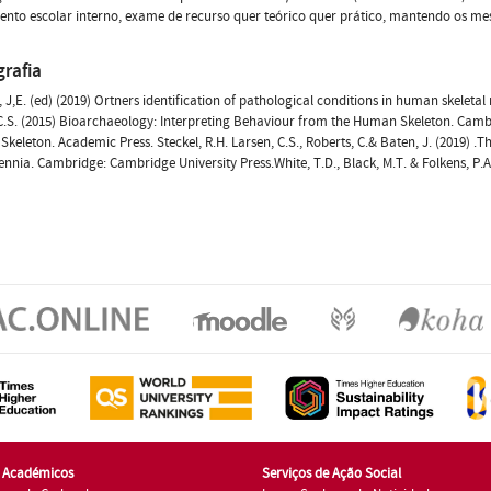
nto escolar interno, exame de recurso quer teórico quer prático, mantendo os me
grafia
, J,E. (ed) (2019) Ortners identification of pathological conditions in human skeleta
C.S. (2015) Bioarchaeology: Interpreting Behaviour from the Human Skeleton. Cambri
 Skeleton. Academic Press. Steckel, R.H. Larsen, C.S., Roberts, C.& Baten, J. (2019) 
ennia. Cambridge: Cambridge University Press.White, T.D., Black, M.T. & Folkens, P.
s Académicos
Serviços de Ação Social