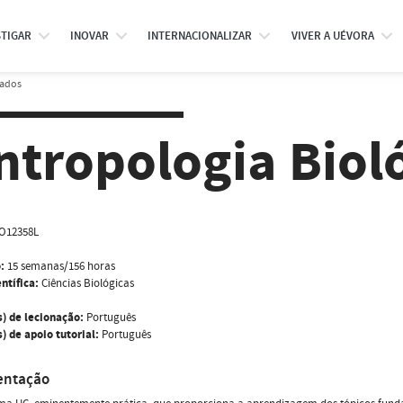
STIGAR
INOVAR
INTERNACIONALIZAR
VIVER A UÉVORA
rados
ntropologia Biol
O12358L
:
15 semanas/156 horas
ntífica:
Ciências Biológicas
s) de lecionação:
Português
) de apoio tutorial:
Português
entação