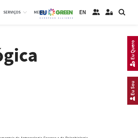
EN
SERVIÇOS
MEDIA
Eu Quero
ógica
Eu Sou