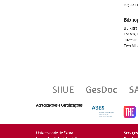
regulame
Biblio
Buikstra
Larsen, 
Juvenile
Two Mill
Acreditações e Certificações
Universidade de Évora
Serviço