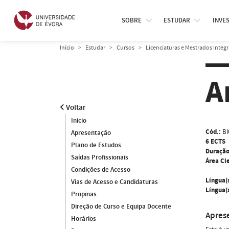
SOBRE
ESTUDAR
INVE
Início
Estudar
Cursos
Licenciaturas e Mestrados Integ
A
Voltar
Início
Cód.:
BI
Apresentação
6 ECTS
Plano de Estudos
Duração
Saídas Profissionais
Área Cie
Condições de Acesso
Língua(
Vias de Acesso e Candidaturas
Língua(s
Propinas
Direção de Curso e Equipa Docente
Apres
Horários