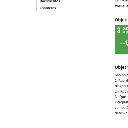
Esta é u
Documentos
Humana
Contactos
Objet
Objet
São obje
1- Abord
diagnose
2 - Ilus
3 - Que 
interpre
competê
desenvol