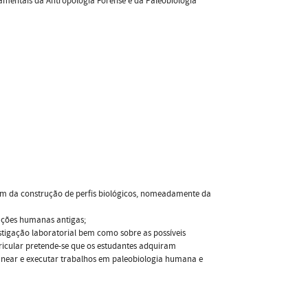
mentais da Antropologia Forense e da Paleobiologia
gem da construção de perfis biológicos, nomeadamente da
lações humanas antigas;
estigação laboratorial bem como sobre as possíveis
ricular pretende-se que os estudantes adquiram
anear e executar trabalhos em paleobiologia humana e