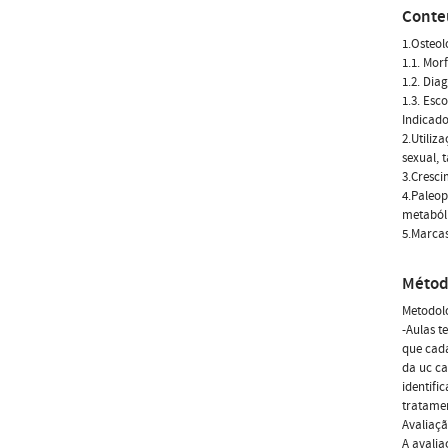
Conte
1.Osteo
1.1. Mor
1.2. Dia
1.3. Esc
Indicado
2.Utiliz
sexual, 
3.Cresci
4.Paleop
metabóli
5.Marcas
Métod
Metodolo
-Aulas t
que cada
da uc ca
identifi
tratamen
Avaliaçã
A avalia