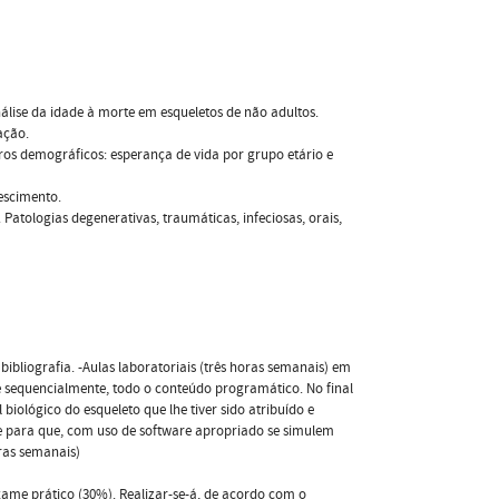
análise da idade à morte em esqueletos de não adultos.
ação.
tros demográficos: esperança de vida por grupo etário e
escimento.
 Patologias degenerativas, traumáticas, infeciosas, orais,
ibliografia. -Aulas laboratoriais (três horas semanais) em
 sequencialmente, todo o conteúdo programático. No final
biológico do esqueleto que lhe tiver sido atribuído e
ente para que, com uso de software apropriado se simulem
oras semanais)
exame prático (30%). Realizar-se-á, de acordo com o