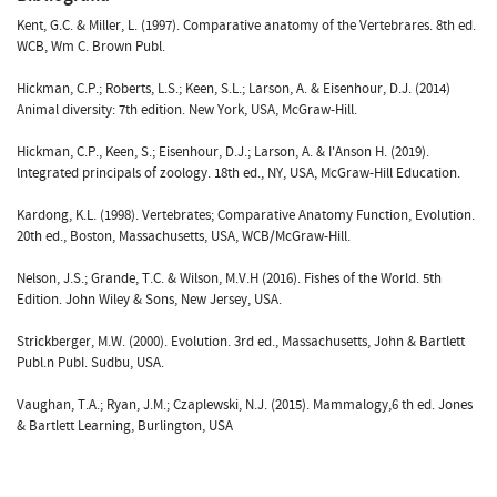
Kent, G.C. & Miller, L. (1997). Comparative anatomy of the Vertebrares. 8th ed.
WCB, Wm C. Brown Publ.
Hickman, C.P.; Roberts, L.S.; Keen, S.L.; Larson, A. & Eisenhour, D.J. (2014)
Animal diversity: 7th edition. New York, USA, McGraw-Hill.
Hickman, C.P., Keen, S.; Eisenhour, D.J.; Larson, A. & I'Anson H. (2019).
lntegrated principals of zoology. 18th ed., NY, USA, McGraw-Hill Education.
Kardong, K.L. (1998). Vertebrates; Comparative Anatomy Function, Evolution.
20th ed., Boston, Massachusetts, USA, WCB/McGraw-Hill.
Nelson, J.S.; Grande, T.C. & Wilson, M.V.H (2016). Fishes of the World. 5th
Edition. John Wiley & Sons, New Jersey, USA.
Strickberger, M.W. (2000). Evolution. 3rd ed., Massachusetts, John & Bartlett
Publ.n PubI. Sudbu, USA.
Vaughan, T.A.; Ryan, J.M.; Czaplewski, N.J. (2015). Mammalogy,6 th ed. Jones
& Bartlett Learning, Burlington, USA