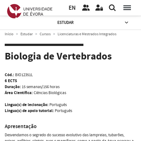
EN
ESTUDAR
Início
Estudar
Cursos
Licenciaturas e Mestrados Integrados
Biologia de Vertebrados
Cód.:
BIO12351L
6 ECTS
Duração:
15 semanas/156 horas
Área Científica:
Ciências Biológicas
Língua(s) de lecionação:
Português
Língua(s) de apoio tutorial:
Português
Apresentação
Desvendamos o segredo do sucesso evolutivo das lampreias, tubarões,
peixes, anfíbios, répteis, aves e mamíferos, como a partir da água ocorreu a