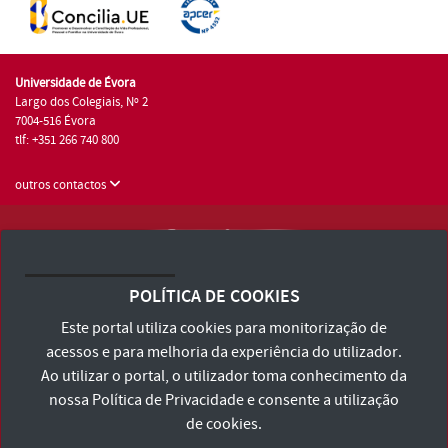
Universidade de Évora
Largo dos Colegiais, Nº 2
7004-516 Évora
tlf: +351 266 740 800
outros contactos
Universidade de Évora © 2026
Consulte os Termos e Condições e Política de Privacidade
POLÍTICA DE COOKIES
Declaração de Acessibilidade
Este portal utiliza cookies para monitorização de
acessos e para melhoria da experiência do utilizador.
Ao utilizar o portal, o utilizador toma conhecimento da
nossa
Política de Privacidade
e consente a utilização
de cookies.