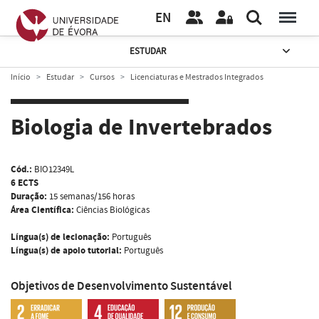
EN
ESTUDAR
Início
Estudar
Cursos
Licenciaturas e Mestrados Integrados
Biologia de Invertebrados
Cód.:
BIO12349L
6 ECTS
Duração:
15 semanas/156 horas
Área Científica:
Ciências Biológicas
Língua(s) de lecionação:
Português
Língua(s) de apoio tutorial:
Português
Objetivos de Desenvolvimento Sustentável