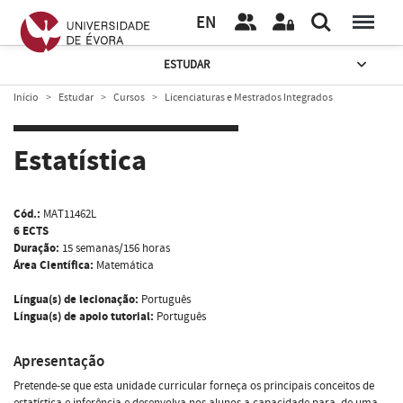
EN
ESTUDAR
Início
Estudar
Cursos
Licenciaturas e Mestrados Integrados
Estatística
Cód.:
MAT11462L
6 ECTS
Duração:
15 semanas/156 horas
Área Científica:
Matemática
Língua(s) de lecionação:
Português
Língua(s) de apoio tutorial:
Português
Apresentação
Pretende-se que esta unidade curricular forneça os principais conceitos de
estatística e inferência e desenvolva nos alunos a capacidade para, de uma