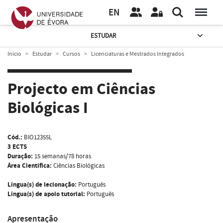
EN
ESTUDAR
Início
Estudar
Cursos
Licenciaturas e Mestrados Integrados
Projecto em Ciências
Biológicas I
Cód.:
BIO12355L
3 ECTS
Duração:
15 semanas/78 horas
Área Científica:
Ciências Biológicas
Língua(s) de lecionação:
Português
Língua(s) de apoio tutorial:
Português
Apresentação