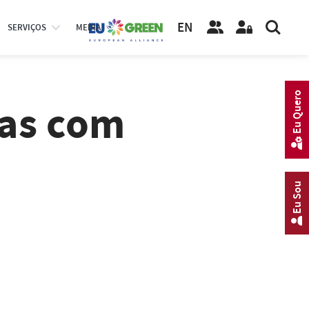
EN
SERVIÇOS
MEDIA
Eu Quero
tas com
Eu Sou