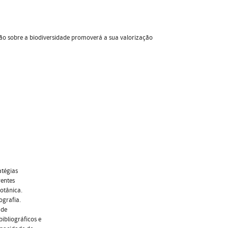
ação sobre a biodiversidade promoverá a sua valorização
atégias
rentes
otânica.
ografia.
 de
ibliográficos e