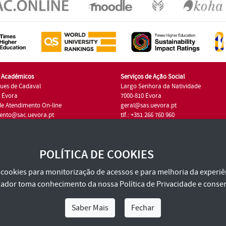
s Académicos
Serviços de Ação Social
ues de Cadaval
Largo Senhora da Natividade
7 Évora
7000-810 Évora
de Atendimento On-line
geral@sas.uevora.pt
ento@sac.uevora.pt
tlf.: +351 266 760 960
1 266 760 220
POLÍTICA DE COOKIES
za cookies para monitorização de acessos e para melhoria da experiên
tilizador toma conhecimento da nossa
Política de Privacidade
e consen
Saber Mais
Fechar