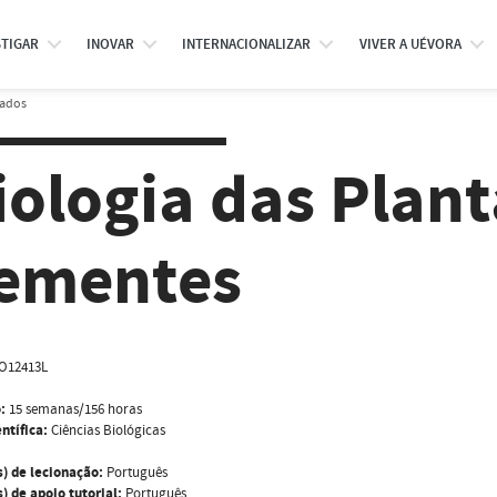
STIGAR
INOVAR
INTERNACIONALIZAR
VIVER A UÉVORA
rados
iologia das Plan
ementes
O12413L
:
15 semanas/156 horas
ntífica:
Ciências Biológicas
s) de lecionação:
Português
) de apoio tutorial:
Português