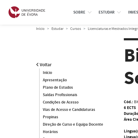
SOBRE
ESTUDAR
INVE
Início
Estudar
Cursos
Licenciaturas e Mestrados Integ
B
Voltar
S
Início
Apresentação
Plano de Estudos
Saídas Profissionais
Cód.:
BI
Condições de Acesso
6 ECTS
Vias de Acesso e Candidaturas
Duração
Propinas
Área Cie
Direção de Curso e Equipa Docente
Língua(
Horários
Língua(s