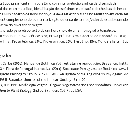
rático presencial em laboratório com interpretação gráfica da diversidade
al das espermatófitas, identificação de espécimes e aplicação de técnicas de herbor
os num caderno de laboratório, que deve reflectir o trabalho realizado em cada s
 será complementado com a realização de saída de campo/visita de estudo com ob
tativa da diversidade vegetal.
tutorado para elaboração de um herbário e de uma monografia temáticos.
o continua: Prova teórica: 30%; Prova prática: 30%; Caderno de laboratório: 10%;
o Final: Prova teórica: 35%; Prova prática: 35%; Herbário: 15%; Monografia temáti
grafia
r, Carlos (2018). Manual de Botânica Vol I: estrutura e reprodução. Bragança: Institu
-On: Flora de Portugal Interactiva. (2014). Sociedade Portuguesa de Botânica. www.f
sperm Phylogeny Group (APG IV). 2016. An update of the Angiosperm Phylogeny Group
APG II. Botanical Journal of the Linnean Society 181: 1-20.
s, M.P. 1995. Morfologia Vegetal: Órgãos Vegetativos das Espermatófitas. Universida
tion to Plant Biology. 2nd ed.Saunders Col. Pub., USA.