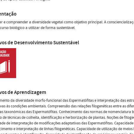
entação
car e compreender a diversidade vegetal como objetivo principal. A consciencializ
urso biológico a utilizar de forma sustentável.
ivos de Desenvolvimento Sustentável
ivos de Aprendizagem
ento da diversidade morfo-funcional das Espermatófitas e interpretação das estr
vas às condições ambientais. Compreensão das relações filogenéticas entre as dife
ias taxonómicas das Espermatófitas. Conhecimento das normas de nomenclatura b
o de técnicas de colheita, identificação e herborização de plantas. Noções de fitoge
de de interpretação de modificações adaptativas das Espermatófitas. Capacidade
imento e interpretação de linhas filogenéticas. Capacidade de utilização de meios b