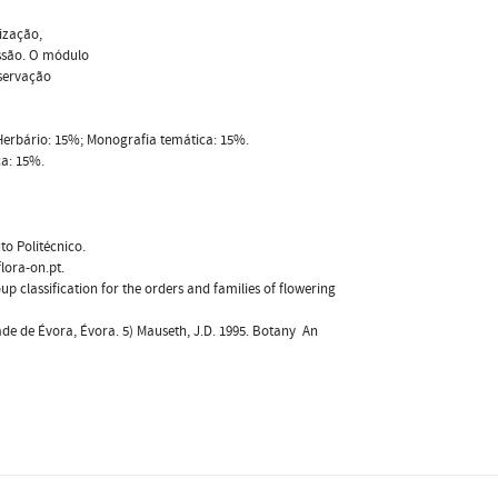
ização,
essão. O módulo
servação
 Herbário: 15%; Monografia temática: 15%.
ca: 15%.
to Politécnico.
lora-on.pt.
 classification for the orders and families of flowering
de de Évora, Évora. 5) Mauseth, J.D. 1995. Botany  An