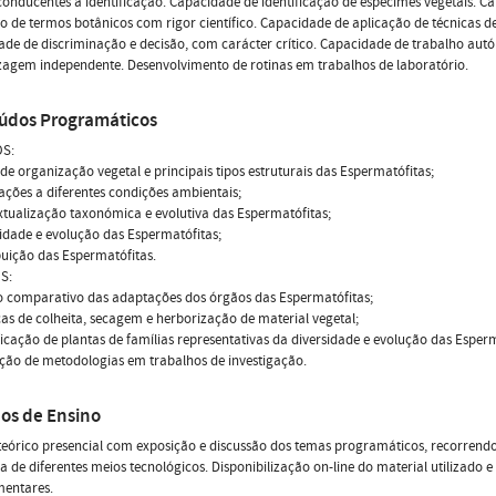
conducentes à identificação. Capacidade de identificação de espécimes vegetais. C
ão de termos botânicos com rigor científico. Capacidade de aplicação de técnicas d
de de discriminação e decisão, com carácter crítico. Capacidade de trabalho au
agem independente. Desenvolvimento de rotinas em trabalhos de laboratório.
údos Programáticos
S:
 de organização vegetal e principais tipos estruturais das Espermatófitas;
ações a diferentes condições ambientais;
xtualização taxonómica e evolutiva das Espermatófitas;
sidade e evolução das Espermatófitas;
ibuição das Espermatófitas.
S:
o comparativo das adaptações dos órgãos das Espermatófitas;
cas de colheita, secagem e herborização de material vegetal;
ificação de plantas de famílias representativas da diversidade e evolução das Esperm
ação de metodologias em trabalhos de investigação.
os de Ensino
eórico presencial com exposição e discussão dos temas programáticos, recorrendo
a de diferentes meios tecnológicos. Disponibilização on-line do material utilizado e
entares.