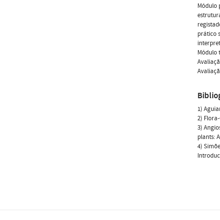
Módulo p
estrutur
registad
prático
interpre
Módulo 
Avaliaçã
Avaliaçã
Biblio
1) Aguia
2) Flora
3) Angio
plants: 
4) Simõe
Introduc