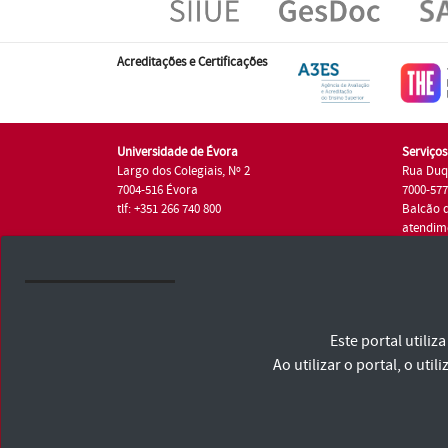
Acreditações e Certificações
Universidade de Évora
Serviço
Largo dos Colegiais, Nº 2
Rua Duq
7004-516 Évora
7000-57
tlf: +351 266 740 800
Balcão 
atendim
tlf.: +35
Universidade de Évora © 2026
Este portal utili
Consulte os Termos e Condições e Política de Privacidade
Declaração de Acessibilidade
Ao utilizar o portal, o u