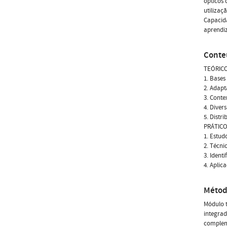
ópticos 
utilizaç
Capacida
aprendiz
Conte
TEÓRICO
1. Bases
2. Adapt
3. Conte
4. Diver
5. Distr
PRÁTICO
1. Estud
2. Técni
3. Ident
4. Aplic
Métod
Módulo t
integrad
complem