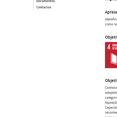
Documentos
Contactos
Apres
Identifi
como rec
Objet
Objet
Conhecim
adaptati
categor
Aquisiçã
Capacida
reconhec