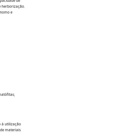
apacidade de
e herborização.
tónomo e
atófitas;
 à utilização
 de materiais