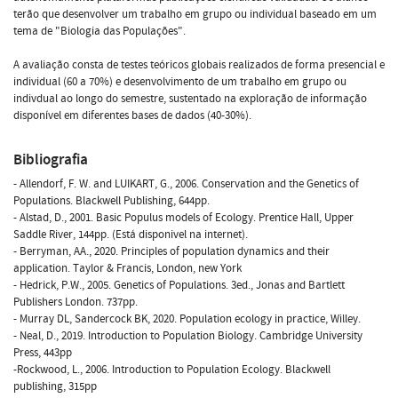
terão que desenvolver um trabalho em grupo ou individual baseado em um
tema de "Biologia das Populações".
A avaliação consta de testes teóricos globais realizados de forma presencial e
individual (60 a 70%) e desenvolvimento de um trabalho em grupo ou
indivdual ao longo do semestre, sustentado na exploração de informação
disponível em diferentes bases de dados (40-30%).
Bibliografia
- Allendorf, F. W. and LUIKART, G., 2006. Conservation and the Genetics of
Populations. Blackwell Publishing, 644pp.
- Alstad, D., 2001. Basic Populus models of Ecology. Prentice Hall, Upper
Saddle River, 144pp. (Está disponivel na internet).
- Berryman, AA., 2020. Principles of population dynamics and their
application. Taylor & Francis, London, new York
- Hedrick, P.W., 2005. Genetics of Populations. 3ed., Jonas and Bartlett
Publishers London. 737pp.
- Murray DL, Sandercock BK, 2020. Population ecology in practice, Willey.
- Neal, D., 2019. Introduction to Population Biology. Cambridge University
Press, 443pp
-Rockwood, L., 2006. Introduction to Population Ecology. Blackwell
publishing, 315pp