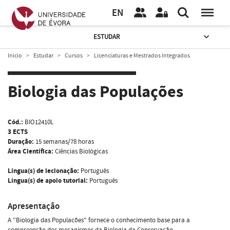
EN
ESTUDAR
Início
Estudar
Cursos
Licenciaturas e Mestrados Integrados
Biologia das Populações
Cód.:
BIO12410L
3 ECTS
Duração:
15 semanas/78 horas
Área Científica:
Ciências Biológicas
Língua(s) de lecionação:
Português
Língua(s) de apoio tutorial:
Português
Apresentação
A "Biologia das Populacões" fornece o conhecimento base para a
compreensão dos mecanismos da Biologia da Conservação.