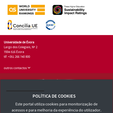
Universidade de Évora
Largo dos Colegiais, Nº 2
7004-516 Évora
tlf: +351 266 740 800
outros contactos
Universidade de Évora © 2026
Consulte os Termos e Condições e Política de Privacidade
POLÍTICA DE COOKIES
Declaração de Acessibilidade
Este portal utiliza cookies para monitorização de
acessos e para melhoria da experiência do utilizador.