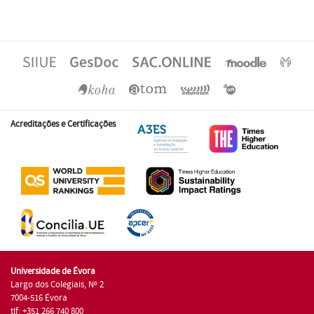
Acreditações e Certificações
Universidade de Évora
Largo dos Colegiais, Nº 2
7004-516 Évora
tlf: +351 266 740 800