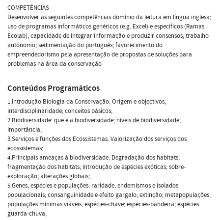
COMPETÊNCIAS
Desenvolver as seguintes competências domínio da leitura em língua inglesa;
uso de programas informáticos genéricos (e.g. Excel) e específicos (Ramas
Ecolab); capacidade de integrar informação e produzir consensos; trabalho
autónomo; sedimentação do português; favorecimento do
empreendedorismo pela apresentação de propostas de soluções para
problemas na área da conservação
Conteúdos Programáticos
1.Introdução Biologia da Conservação: Origem e objectivos;
interdisciplinaridade; conceitos básicos;
2.Biodiversidade: que é a biodiversidade; níveis de biodiversidade;
importância;
3.Serviços e funções dos Ecossistemas. Valorização dos serviços dos
ecossistemas;
4.Principais ameaças à biodiversidade: Degradação dos habitats;
fragmentação dos habitats; introdução de espécies exóticas; sobre-
exploração; alterações globais;
5.Genes, espécies e populações: raridade, endemismos e isolados
populacionais; consanguinidade e efeito gargalo; extinção; metapopulações;
populações mínimas viáveis, espécies-chave; espécies-bandeira; espécies
guarda-chuva;