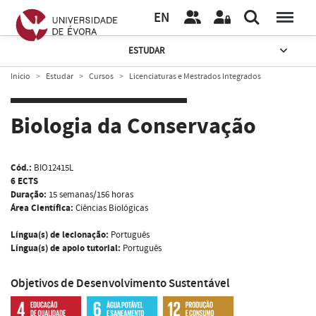
EN
ESTUDAR
Início
Estudar
Cursos
Licenciaturas e Mestrados Integrados
Biologia da Conservação
Cód.:
BIO12415L
6 ECTS
Duração:
15 semanas/156 horas
Área Científica:
Ciências Biológicas
Língua(s) de lecionação:
Português
Língua(s) de apoio tutorial:
Português
Objetivos de Desenvolvimento Sustentável