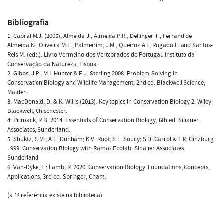
Bibliografia
1. Cabral M.J. (2005), Almeida J., Almeida P.R., Dellinger T., Ferrand de
Almeida N., Oliveira M.E., Palmeirim, J.M., Queiroz A.I., Rogado L. and Santos-
Reis M. (eds.). Livro Vermelho dos Vertebrados de Portugal. Instituto da
Conservação da Natureza, Lisboa.
2. Gibbs, J.P.; M.I. Hunter & E.J. Sterling 2008. Problem-Solving in
Conservation Biology and Wildlife Management, 2nd ed. Blackwell Science,
Malden.
3. MacDonald, D. & K. Willis (2013). Key topics in Conservation Biology 2. Wiley-
Blackwell, Chischester.
4. Primack, R.B. 2014. Essentials of Conservation Biology, 6th ed. Sinauer
Associates, Sunderland.
5. Shuktz, S.M.; A.E. Dunham; K.V. Root; S.L. Soucy; S.D. Carrol & L.R. Ginzburg
1999. Conservation Biology with Ramas Ecolab. Sinauer Associates,
Sunderland.
6. Van-Dyke, F.; Lamb, R. 2020. Conservation Biology. Foundations, Concepts,
Applications, 3rd ed. Springer, Cham.
(a 1ª referência existe na biblioteca)