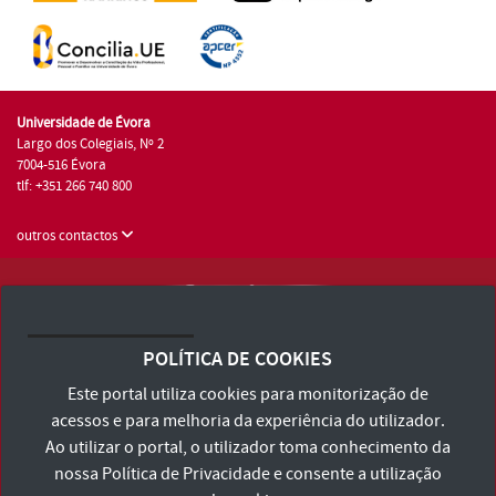
Universidade de Évora
Largo dos Colegiais, Nº 2
7004-516 Évora
tlf: +351 266 740 800
outros contactos
Universidade de Évora © 2026
Consulte os Termos e Condições e Política de Privacidade
POLÍTICA DE COOKIES
Declaração de Acessibilidade
Este portal utiliza cookies para monitorização de
acessos e para melhoria da experiência do utilizador.
Ao utilizar o portal, o utilizador toma conhecimento da
nossa
Política de Privacidade
e consente a utilização