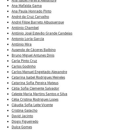
Ana Isabel Pereira Alexandre
Ana Mafalda Gama
Ana Paula Honrado Pinto
André da Cruz Carvalho
André Filipe Barreto Albuquerque
António Chambel
António José Estevão Grande Candeias
Antonio Loría García
António Mira
Ausenda de Cáceres Balbino
Bruno Miguel Antunes Dinis
Carla Pinto Cruz
Carlos Godinho
Carlos Manuel Engeitado Alexandre
Catarina Isabel Rodrigues Meireles
Catarina Sofia Pereira Mateus
Cátia Sofia Clemente Salvador
Celeste Maria Martins Santos e Silva
Célia Cristina Rodrigues Lopes
Cláudia Sofia Leite Vicente
Cristina Galacho
David Jacinto
Diogo Figueiredo
Dulce Gomes