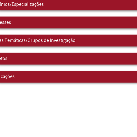
nios/Especializações
resses
as Temáticas/Grupos de Investigação
etos
icações