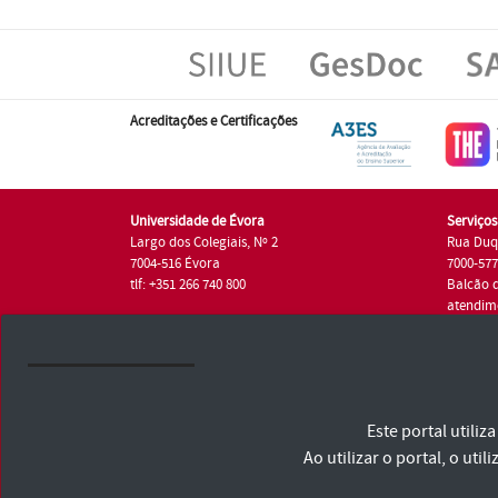
Acreditações e Certificações
Universidade de Évora
Serviço
Largo dos Colegiais, Nº 2
Rua Duq
7004-516 Évora
7000-57
tlf: +351 266 740 800
Balcão 
atendim
tlf.: +35
Universidade de Évora © 2026
Este portal utili
Consulte os Termos e Condições e Política de Privacidade
Declaração de Acessibilidade
Ao utilizar o portal, o u