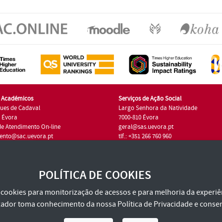
s Académicos
Serviços de Ação Social
ues de Cadaval
Largo Senhora da Natividade
7 Évora
7000-810 Évora
de Atendimento On-line
geral@sas.uevora.pt
ento@sac.uevora.pt
tlf.: +351 266 760 960
1 266 760 220
POLÍTICA DE COOKIES
za cookies para monitorização de acessos e para melhoria da experiên
tilizador toma conhecimento da nossa
Política de Privacidade
e consen