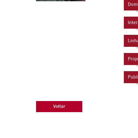
Domí
Inte
Linh
Proj
Publ
Voltar