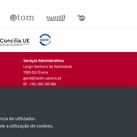
Serviços Administrativos
Largo Senhora da Natividade
7000-810 Évora
geral@sadm.uevora.pt
tlf.: +351 266 760 966
cia do utilizador.
te a utilização de cookies.