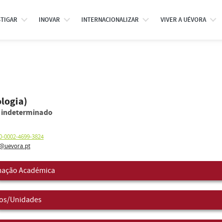
STIGAR
INOVAR
INTERNACIONALIZAR
VIVER A UÉVORA
logia)
o indeterminado
0-0002-4699-3824
@uevora.pt
ação Académica
os/Unidades