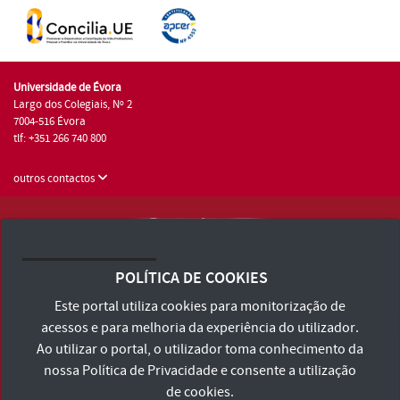
Universidade de Évora
Largo dos Colegiais, Nº 2
7004-516 Évora
tlf: +351 266 740 800
outros contactos
Universidade de Évora © 2026
Consulte os Termos e Condições e Política de Privacidade
POLÍTICA DE COOKIES
Declaração de Acessibilidade
Este portal utiliza cookies para monitorização de
acessos e para melhoria da experiência do utilizador.
Ao utilizar o portal, o utilizador toma conhecimento da
nossa
Política de Privacidade
e consente a utilização
de cookies.