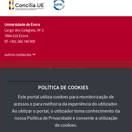
Universidade de Évora
Largo dos Colegiais, Nº 2
7004-516 Évora
tlf: +351 266 740 800
outros contactos
Universidade de Évora © 2026
Consulte os Termos e Condições e Política de Privacidade
POLÍTICA DE COOKIES
Declaração de Acessibilidade
Este portal utiliza cookies para monitorização de
acessos e para melhoria da experiência do utilizador.
Ao utilizar o portal, o utilizador toma conhecimento da
nossa
Política de Privacidade
e consente a utilização
de cookies.