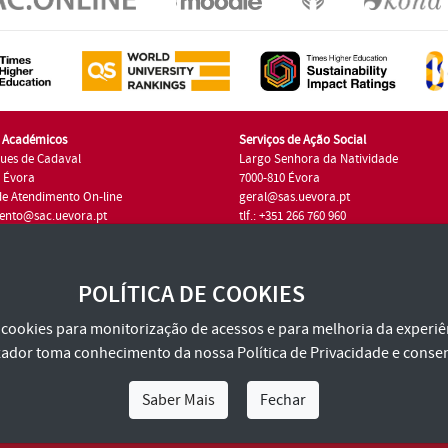
s Académicos
Serviços de Ação Social
ues de Cadaval
Largo Senhora da Natividade
7 Évora
7000-810 Évora
de Atendimento On-line
geral@sas.uevora.pt
ento@sac.uevora.pt
tlf.: +351 266 760 960
1 266 760 220
POLÍTICA DE COOKIES
za cookies para monitorização de acessos e para melhoria da experiên
tilizador toma conhecimento da nossa
Política de Privacidade
e consen
Saber Mais
Fechar