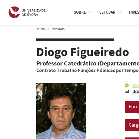
SOBRE
ESTUDAR
INVE
Início
Pessoas
Diogo Figueiredo
Professor Catedrático (Departamento
Contrato Trabalho Funções Públicas por temp
000
dcf
Form
Carg