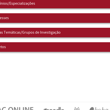
nios/Especializações
resses
as Temáticas/Grupos de Investigação
etos