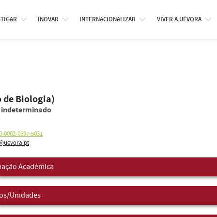
STIGAR
INOVAR
INTERNACIONALIZAR
VIVER A UÉVORA
 de Biologia)
o indeterminado
0-0002-0697-5031
@uevora.pt
ação Académica
os/Unidades