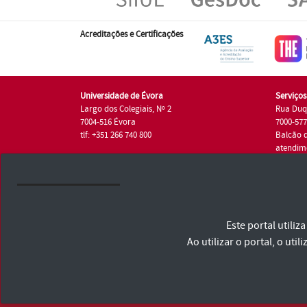
Acreditações e Certificações
Universidade de Évora
Serviço
Largo dos Colegiais, Nº 2
Rua Duq
7004-516 Évora
7000-57
tlf: +351 266 740 800
Balcão 
atendim
tlf.: +35
Universidade de Évora © 2026
Este portal utili
Consulte os Termos e Condições e Política de Privacidade
Declaração de Acessibilidade
Ao utilizar o portal, o u