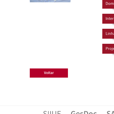
Domí
Inte
Linh
Proj
Voltar