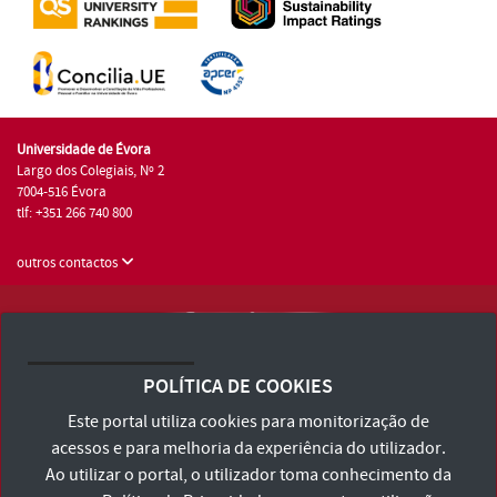
Universidade de Évora
Largo dos Colegiais, Nº 2
7004-516 Évora
tlf: +351 266 740 800
outros contactos
Universidade de Évora © 2026
Consulte os Termos e Condições e Política de Privacidade
POLÍTICA DE COOKIES
Declaração de Acessibilidade
Este portal utiliza cookies para monitorização de
acessos e para melhoria da experiência do utilizador.
Ao utilizar o portal, o utilizador toma conhecimento da