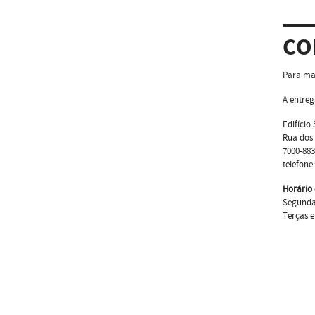
CO
Para ma
A entreg
Edifício
Rua dos
7000-88
telefone
Horário
Segundas
Terças e