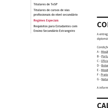
Titulares de TeSP
Titulares de cursos de vias
profissionais do nível secundário
Regimes Especiais
CO
Requisitos para Estudantes com
Ensino Secundário Estrangeiro
A entreg
diplomát
Condiçõ
A -
Missã
B -
Portu
C -
Ofici
D -
Bolse
E -
Missã
F -
Prati
G -
Natur
A inform
CA