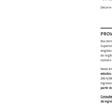
Decorre 
PROV
Nos term
Superior
exigidas
do órgão
número d
Neste â
estudos 
296-A/98
ingresso
partir d
Consulte
de ingre