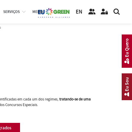
EN
SERVIÇOS
MEDIA
s
Eu Quero
Eu Sou
identificadas em cada um dos regimes,
tratando-se de uma
 dos Concursos Especiais.
grados