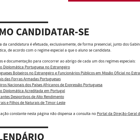
MO CANDIDATAR-SE
a da candidatura é efetuada, exclusivamente, de forma presencial, junto dos Gabin
ica, de acordo com o regime especial a que o aluno se candidata.
es e documentação para concorrer ao abrigo de cada um dos regimes especiais:
o Diplomática Portuguesa no Estrangeiro
gueses Bolseiros no Estrangeiro e Funcionários Públicos em Missão Oficial no Estr
ais das Forças Armadas Portuguesas
iros Nacionais dos Países Africanos de Expressão Portuguesa
o Diplomática Acreditada em Portugal
cantes Desportivos de Alto Rendimento
ais e Filhos de Naturais de Timor-Leste
ação constante nesta página não dispensa a consulta no
Portal da Direção-Geral 
LENDÁRIO