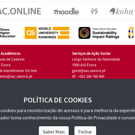
s Académicos
Serviços de Ação Social
ues de Cadaval
Largo Senhora da Natividade
7 Évora
7000-810 Évora
de Atendimento On-line
geral@sas.uevora.pt
ento@sac.uevora.pt
tlf.: +351 266 760 960
1 266 760 220
POLÍTICA DE COOKIES
za cookies para monitorização de acessos e para melhoria da experiên
tilizador toma conhecimento da nossa
Política de Privacidade
e consen
Saber Mais
Fechar