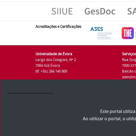
Acreditações e Certificações
Universidade de Évora
Serviço
Largo dos Colegiais, Nº 2
Rua Duq
7004-516 Évora
7000-57
tlf: +351 266 740 800
Balcão 
atendim
tlf.: +35
Universidade de Évora © 2026
Este portal utili
Consulte os Termos e Condições e Política de Privacidade
Declaração de Acessibilidade
Ao utilizar o portal, o u