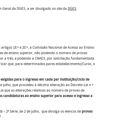
-Geral da DGES, a ser divulgado no site da
DGES
.
 artigos 18.º e 20.º, à Comissão Nacional de Acesso ao Ensino
ções de ensino superior, não podendo o número de provas
erior a três, e podendo a CNAES, por solicitação fundamentada
rizar que, para determinados pares estabelecimento/Curso, o
xigidas para o ingresso em cada par instituição/ciclo de
de julho, que procedeu à décima alteração ao Decreto-Lei n.º
Lei que as alterações relativas ao número de provas de
às candidaturas ao ensino superior para acesso e ingresso a
 – 2ª Série, de 2 de julho, que divulga os elencos de
provas
7
.