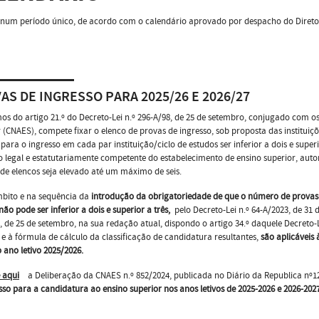
num período único, de acordo com o calendário aprovado por despacho do Diretor
AS DE INGRESSO PARA 2025/26 E 2026/27
os do artigo 21.º do Decreto-Lei n.º 296-A/98, de 25 de setembro, conjugado com os
 (CNAES), compete fixar o elenco de provas de ingresso, sob proposta das institui
 para o ingresso em cada par instituição/ciclo de estudos ser inferior a dois e sup
 legal e estatutariamente competente do estabelecimento de ensino superior, auto
e elencos seja elevado até um máximo de seis.
mbito e na sequência da
introdução da obrigatoriedade de que o número de provas e
não pode ser inferior a dois e superior a três,
pelo Decreto-Lei n.º 64-A/2023, de 31 
, de 25 de setembro, na sua redação atual, dispondo o artigo 34.º daquele Decreto-
 e à fórmula de cálculo da classificação de candidatura resultantes,
são aplicáveis 
o ano letivo 2025/2026.
 aqui
a Deliberação da CNAES n.º 852/2024, publicada no Diário da Republica nº126
sso para a candidatura ao ensino superior nos anos letivos de 2025-2026 e 2026-202