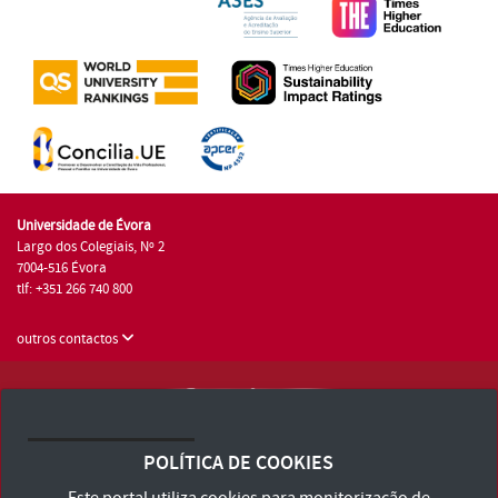
Universidade de Évora
Largo dos Colegiais, Nº 2
7004-516 Évora
tlf: +351 266 740 800
outros contactos
Universidade de Évora © 2026
Consulte os Termos e Condições e Política de Privacidade
POLÍTICA DE COOKIES
Declaração de Acessibilidade