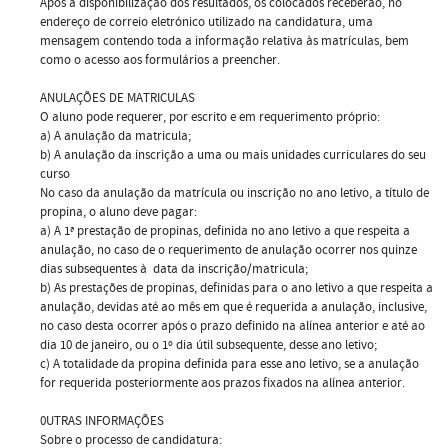
Após a disponibilização dos resultados, os colocados receberão, no
endereço de correio eletrónico utilizado na candidatura, uma
mensagem contendo toda a informação relativa às matrículas, bem
como o acesso aos formulários a preencher.
ANULAÇÕES DE MATRICULAS
O aluno pode requerer, por escrito e em requerimento próprio:
a) A anulação da matricula;
b) A anulação da inscrição a uma ou mais unidades curriculares do seu
curso
No caso da anulação da matrícula ou inscrição no ano letivo, a título de
propina, o aluno deve pagar:
a) A 1ª prestação de propinas, definida no ano letivo a que respeita a
anulação, no caso de o requerimento de anulação ocorrer nos quinze
dias subsequentes à data da inscrição/matricula;
b) As prestações de propinas, definidas para o ano letivo a que respeita a
anulação, devidas até ao mês em que é requerida a anulação, inclusive,
no caso desta ocorrer após o prazo definido na alínea anterior e até ao
dia 10 de janeiro, ou o 1º dia útil subsequente, desse ano letivo;
c) A totalidade da propina definida para esse ano letivo, se a anulação
for requerida posteriormente aos prazos fixados na alínea anterior.
0UTRAS INFORMAÇÕES
Sobre o processo de candidatura: