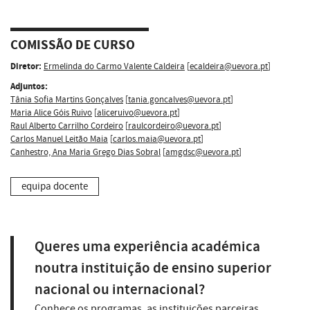
COMISSÃO DE CURSO
Diretor:
Ermelinda do Carmo Valente Caldeira
[
ecaldeira@uevora.pt
]
Adjuntos:
Tânia Sofia Martins Gonçalves
[
tania.goncalves@uevora.pt
]
Maria Alice Góis Ruivo
[
aliceruivo@uevora.pt
]
Raul Alberto Carrilho Cordeiro
[
raulcordeiro@uevora.pt
]
Carlos Manuel Leitão Maia
[
carlos.maia@uevora.pt
]
Canhestro, Ana Maria Grego Dias Sobral
[
amgdsc@uevora.pt
]
equipa docente
Queres uma experiência académica
noutra instituição de ensino superior
nacional ou internacional?
Conhece os programas, as instituições parceiras