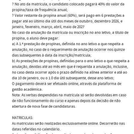
? No ato da matrícula, o candidato colocado pagará 40% do valor da
propina/taxa de frequência anual;
? Valor restante da propina anual (60%), será pago em 6 prestações a
pagar até ao último dia útil dos meses de outubro, dezembro 2026, e
janeiro, fevereiro, março, abril, maio de 2027
No caso da anulação da matrícula ou inscrição no ano letivo, a título de
propina, o aluno deve pagar:
a) A 1.ª prestação de propinas, definida no ano letivo a que respeita a
anulação, no caso de o requerimento de anulação ocorrer nos quinze
dias subsequentes à data da inscrição/matrícula;
b) As prestações de propinas, definidas para o ano letivo a que respeita a
anulação, devidas até ao mês em que é requerida a anulação, inclusive,
no caso desta ocorrer após o prazo definido na alínea anterior e até ao
dia 10 de janeiro, ou o 1.0 dia útil subsequente, desse ano letivo;
O pagamento deverá ser efetuado online, através da plataforma de
gestão académica.
Nota: As verbas despendidas na matrícula só serão devolvidas em caso
de não funcionamento do curso e apenas depois da decisão de não
abertura de nova fase de candidaturas.
MATRICULAS:
As matri­culas serão realizadas exclusivamente online. Decorrerão nas
datas referidas no calendário.