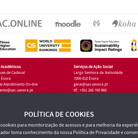
s Académicos
Serviços de Ação Social
ues de Cadaval
Largo Senhora da Natividade
7 Évora
7000-810 Évora
de Atendimento On-line
geral@sas.uevora.pt
ento@sac.uevora.pt
tlf.: +351 266 760 960
1 266 760 220
POLÍTICA DE COOKIES
za cookies para monitorização de acessos e para melhoria da experiên
tilizador toma conhecimento da nossa
Política de Privacidade
e consen