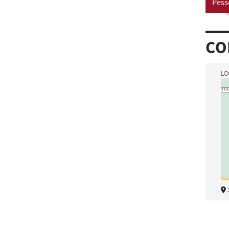
Pess
CO
LO