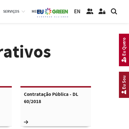
EN
SERVIÇOS
MEDIA
Eu Quero
rativos
Eu Sou
Contratação Pública - DL
60/2018