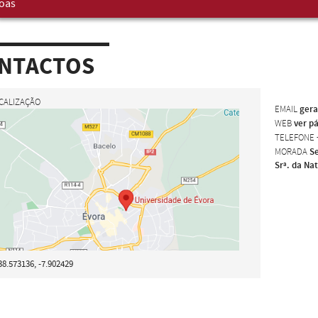
oas
NTACTOS
CALIZAÇÃO
EMAIL
gera
WEB
ver p
TELEFONE
MORADA
Se
Srª. da Na
38.573136, -7.902429