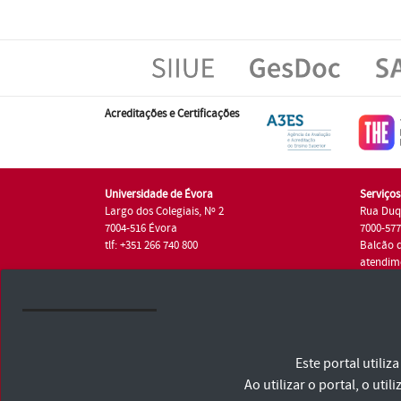
Acreditações e Certificações
Universidade de Évora
Serviço
Largo dos Colegiais, Nº 2
Rua Duq
7004-516 Évora
7000-57
tlf: +351 266 740 800
Balcão 
atendim
tlf.: +35
Universidade de Évora © 2026
Este portal utili
Consulte os Termos e Condições e Política de Privacidade
Declaração de Acessibilidade
Ao utilizar o portal, o u