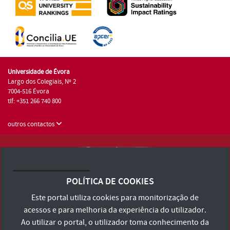
Universidade de Évora
Largo dos Colegiais, Nº 2
7004-516 Évora
tlf: +351 266 740 800
outros contactos
Universidade de Évora © 2026
Consulte os Termos e Condições e Política de Privacidade
POLÍTICA DE COOKIES
Declaração de Acessibilidade
Este portal utiliza cookies para monitorização de
acessos e para melhoria da experiência do utilizador.
Ao utilizar o portal, o utilizador toma conhecimento da