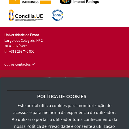
Universidade de Évora
Largo dos Colegiais, Nº 2
7004-516 Évora
tlf: +351 266 740 800
outros contactos
Universidade de Évora © 2026
Consulte os Termos e Condições e Política de Privacidade
POLÍTICA DE COOKIES
Declaração de Acessibilidade
Este portal utiliza cookies para monitorização de
acessos e para melhoria da experiência do utilizador.
Ao utilizar o portal, o utilizador toma conhecimento da
nossa
Política de Privacidade
e consente a utilização