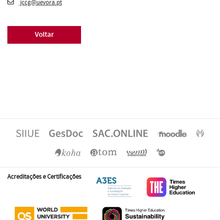
jccg@uevora.pt
Voltar
Acreditações e Certificações