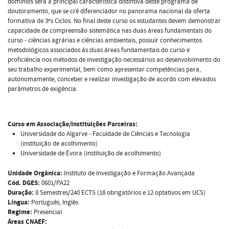
domínios será a principal característica distintiva deste programa de
doutoramento, que se crê diferenciador no panorama nacional da oferta
formativa de 3ºs Ciclos. No final deste curso os estudantes devem demonstrar
capacidade de compreensão sistemática nas duas áreas fundamentais do
curso - ciências agrárias e ciências ambientais, possuir conhecimentos
metodológicos associados às duas áreas fundamentais do curso e
proficiência nos métodos de investigação necessários ao desenvolvimento do
seu trabalho experimental, bem como apresentar competências para,
autonomamente, conceber e realizar investigação de acordo com elevados
parâmetros de exigência.
Curso em Associação/Instituições Parceiras:
Universidade do Algarve - Faculdade de Ciências e Tecnologia
(instituição de acolhimento)
Universidade de Évora (instituição de acolhimento)
Unidade Orgânica:
Instituto de Investigação e Formação Avançada
Cód. DGES:
0601/PA22
Duração:
8 Semestres/240 ECTS (18 obrigatórios e 12 optativos em UCS)
Língua:
Português, Inglês
Regime:
Presencial
Áreas CNAEF: