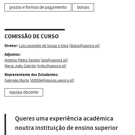
prazos e formas de pagamento
bolsas
COMISSÃO DE CURSO
Diretor:
Luís Leopoldo de Sousa e Silva
[
llsilva@uevora.pt
]
Adjuntos:
António Pedro Santos
[
aps@uevora.pt
]
Maria João Cabrita
[
mjbc@uevora.pt
]
Representante dos Estudantes:
Gabriela Murta
[
d39334@alunos.uevora.pt
]
equipa docente
Queres uma experiência académica
noutra instituição de ensino superior