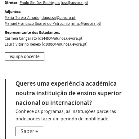
Diretor:
Paulo Simões Rodrigues
[
psr@uevora.pt
]
Adjuntos:
Maria Teresa Amado
[
duquesa@uevora.pt
]
Manuel Francisco Soares do Patrocínio
[
mfsp@uevora.pt
]
Representante dos Estudantes:
Carmen Cangarato
[
d34450@alunos.uevora.pt
]
Laura Vitorino Rebelo
[
d50950@alunos.uevora.pt
]
equipa docente
Queres uma experiência académica
noutra instituição de ensino superior
nacional ou internacional?
Conhece os programas, as instituições parceiras
onde podes fazer um período de mobilidade.
Saber +