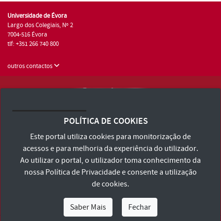
Universidade de Évora
Largo dos Colegiais, Nº 2
7004-516 Évora
tlf: +351 266 740 800
outros contactos
Universidade de Évora © 2026
Consulte os Termos e Condições e Política de Privacidade
POLÍTICA DE COOKIES
Declaração de Acessibilidade
Este portal utiliza cookies para monitorização de
acessos e para melhoria da experiência do utilizador.
Ao utilizar o portal, o utilizador toma conhecimento da
nossa
Política de Privacidade
e consente a utilização
de cookies.
Saber Mais
Fechar