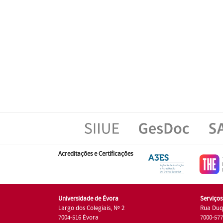
Acreditações e Certificações
Universidade de Évora
Serviço
Largo dos Colegiais, Nº 2
Rua Duq
7004-516 Évora
7000-57