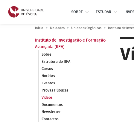
SOBRE
ESTUDAR
INVE
Início
Unidades
Unidades Orgânicas
Instituto de Inve
Instituto de Investigação e Formação
V
Avançada (IIFA)
Sobre
Estrutura do IIFA
Cursos
Notícias
Eventos
Provas Públicas
Vídeos
Documentos
Newsletter
Contactos