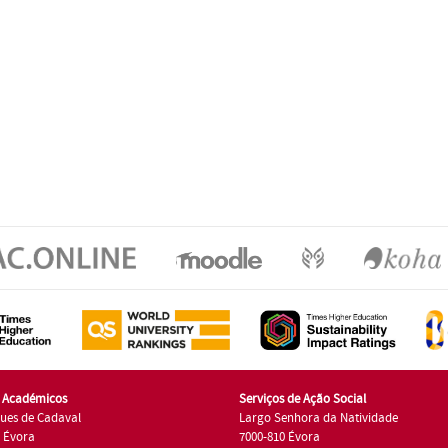
s Académicos
Serviços de Ação Social
ues de Cadaval
Largo Senhora da Natividade
7 Évora
7000-810 Évora