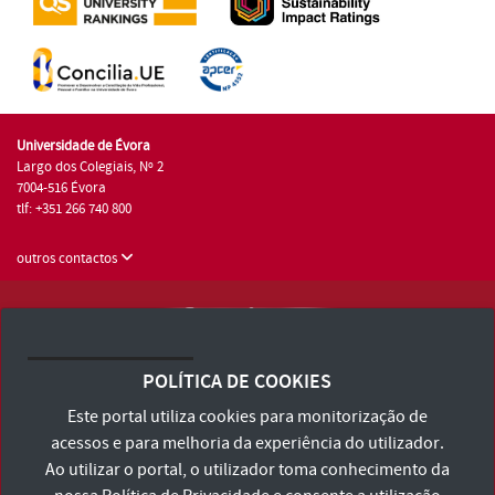
Universidade de Évora
Largo dos Colegiais, Nº 2
7004-516 Évora
tlf: +351 266 740 800
outros contactos
Universidade de Évora © 2026
Consulte os Termos e Condições e Política de Privacidade
POLÍTICA DE COOKIES
Declaração de Acessibilidade
Este portal utiliza cookies para monitorização de
acessos e para melhoria da experiência do utilizador.
Ao utilizar o portal, o utilizador toma conhecimento da