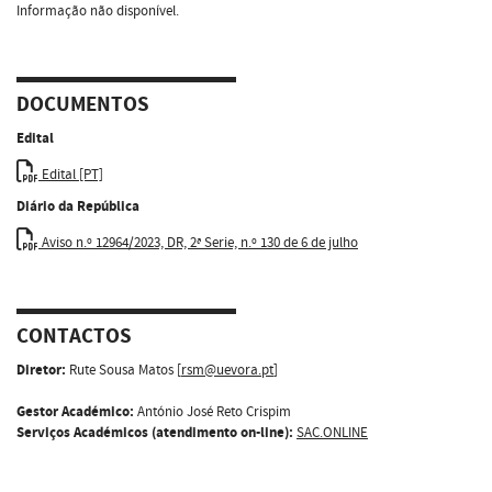
Informação não disponível.
DOCUMENTOS
Edital
Edital [PT]
Diário da República
Aviso n.º 12964/2023, DR, 2ª Serie, n.º 130 de 6 de julho
CONTACTOS
Diretor:
Rute Sousa Matos [
rsm@uevora.pt
]
Gestor Académico:
António José Reto Crispim
Serviços Académicos (atendimento on-line):
SAC.ONLINE