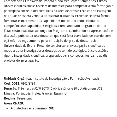
Competências Transversais. Poderá ainda frequentar Seminários, Cursos
Breves e outros que se revelem de interesse para completar a sua formação e
participará em reuniões científicas na área de Artes e Técnicas da Paisagem
nas quais se espera venha a apresentar trabalhos. Pretende-se desta forma
fomentar e incrementar as capacidades dos doutorandos e todas as
competências e capacidades exigidas a um candidato ao grau de doutor.
Estas serão avaliadas ao longo do Programa, culminando na apresentação e
discussão pública da tese doutoral, que será feita e avaliada de acordo com
o já referido regulamento para atribuição do grau de doutor pela
Universidade de Évora. Pretende-se reforçar a investigação científica de
modo a obter investigadores dotados de sentido ecológico, ético e estético,
rigor e integridade científica, preparados para conceber, realizar e avaliar
projetos de investigação.
Unidade Orgânica:
Instituto de Investigação e Formação Avançada
Cód. DGES:
0601/5759
Duração:
8 Semestres/240 ECTS (0 obrigatórios e 30 optativos em UCS)
Língua:
Português, Inglês, Francês, Espanhol
Regime:
Presencial
Áreas CNAEF:
Arquitectura e urbanismo (581)