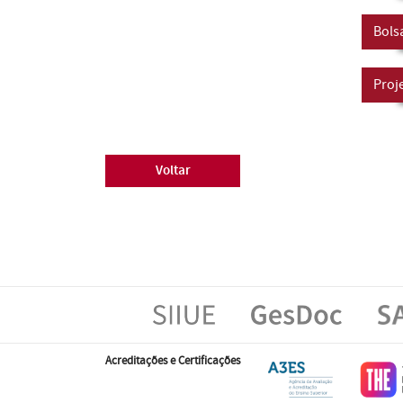
Bols
Proj
Voltar
Acreditações e Certificações