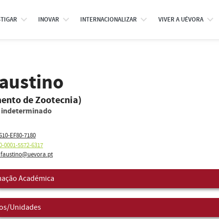
STIGAR
INOVAR
INTERNACIONALIZAR
VIVER A UÉVORA
Faustino
mento de Zootecnia)
o indeterminado
610-EF80-7180
0-0001-5572-6317
faustino@uevora.pt
ação Académica
os/Unidades