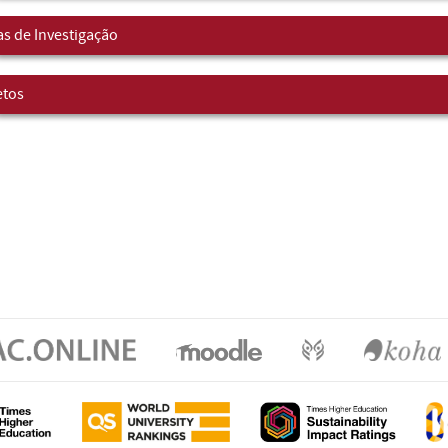
as de Investigação
etos