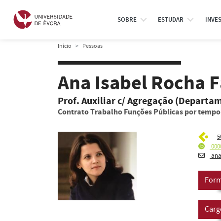
SOBRE
ESTUDAR
INVE
Início
Pessoas
Ana Isabel Rocha 
Prof. Auxiliar c/ Agregação (Departa
Contrato Trabalho Funções Públicas por temp
5
000
ana
Form
Carg