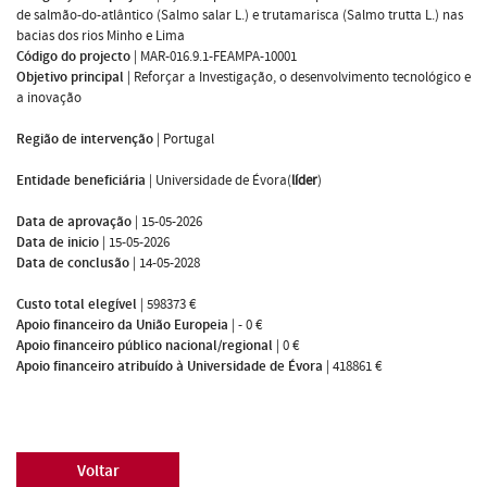
de salmão-do-atlântico (Salmo salar L.) e trutamarisca (Salmo trutta L.) nas
bacias dos rios Minho e Lima
Código do projecto
|
MAR-016.9.1-FEAMPA-10001
Objetivo principal
|
Reforçar a Investigação, o desenvolvimento tecnológico e
a inovação
Região de intervenção
|
Portugal
Entidade beneficiária
|
Universidade de Évora(
líder
)
Data de aprovação
|
15-05-2026
Data de inicio
|
15-05-2026
Data de conclusão
|
14-05-2028
Custo total elegível
|
598373 €
Apoio financeiro da União Europeia
|
- 0 €
Apoio financeiro público nacional/regional
|
0 €
Apoio financeiro atribuído à Universidade de Évora
|
418861 €
Voltar