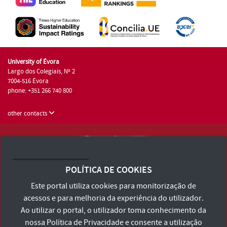
University of Évora
Largo dos Colegiais, Nº 2
7004-516 Évora
phone: +351 266 740 800
other contacts
University of Évora © 2026
Terms and Conditions and Privacy Policy
POLÍTICA DE COOKIES
Accessibility Statement
Este portal utiliza cookies para monitorização de
acessos e para melhoria da experiência do utilizador.
Ao utilizar o portal, o utilizador toma conhecimento da
nossa
Política de Privacidade
e consente a utilização