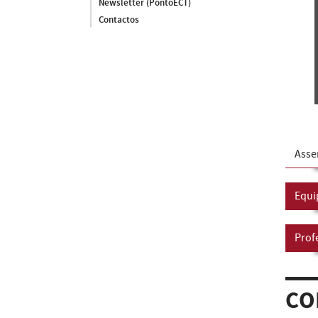
Newsletter (PontoECT)
Contactos
Asse
Equi
Prof
CO