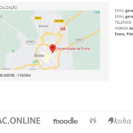
CALIZAÇÃO
EMAIL
gera
EMAIL
gera
TELEFONE
MORADA
De
Évora, Pól
38.568798, -7.910354