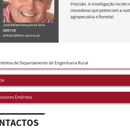
Precisão. A investigação incide 
inovadoras que potenciam a sust
agropecuária e florestal.
José Rafael Marques da Silva
DIRETOR
director@deru.uevora.pt
mbleia de Departamento de Engenharia Rural
pa
essores Eméritos
NTACTOS