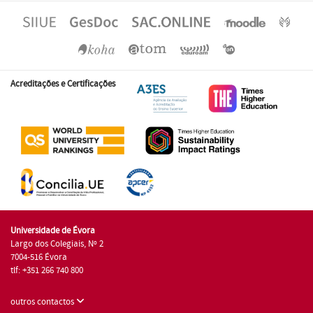
Acreditações e Certificações
Universidade de Évora
Largo dos Colegiais, Nº 2
7004-516 Évora
tlf: +351 266 740 800
outros contactos