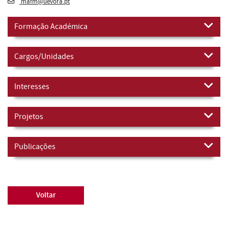
mafm@uevora.pt
Formação Académica
Cargos/Unidades
Interesses
Projetos
Publicações
Voltar